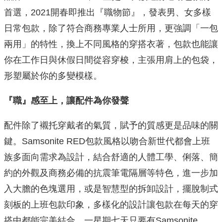
首選，2021開春即推出『職物節』，發表男、女多樣
日常包款，除了符合商務專業人士所用，更強調「一包
兩用」的特性，換上不同風格的穿搭衣著，包款也能讓
你在工作日與休假日間從容穿梭，主張用肩上的包袋，
形塑屬於你的多變模樣。
『職』感至上，讓配件為你發聲
配件除了襯托穿戴者的氣質，賦予的質感更是品味的關
鍵。Samsonite RED包款風格以吻合新世代都會上班
族多面向需求為設計，結合舒適的人體工學、俐落、簡
約的外觀及商務必備的抗震筆電隔層等特色，進一步加
入大膽的色塊選用，或是智慧型的拆卸設計，擺脫制式
刻板的上班包款印象，多樣化的設計讓包款在每天的穿
搭中都能完美結合，一星期七天只要有Samsonite