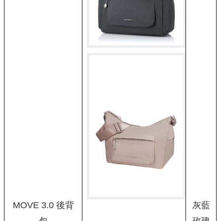
MOVE 3.0 後背
灰藍
包
玫瑰