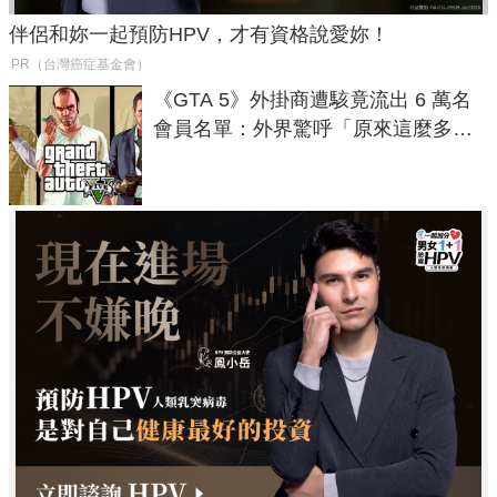
伴侶和妳一起預防HPV，才有資格說愛妳！
PR（台灣癌症基金會）
《GTA 5》外掛商遭駭竟流出 6 萬名
會員名單：外界驚呼「原來這麼多人
在開掛！」