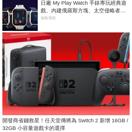
日廠 My Play Watch 手錶專玩經典遊
戲、內建俄羅斯方塊、太空侵略者，
不過竟然不能連手機？
遊戲/電競
開發商省錢救星！任天堂傳將為 Switch 2 新增 16GB /
32GB 小容量遊戲卡的選擇