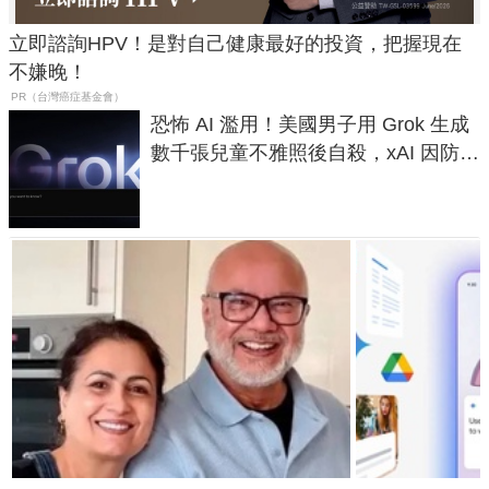
立即諮詢HPV！是對自己健康最好的投資，把握現在
不嫌晚！
PR（台灣癌症基金會）
恐怖 AI 濫用！美國男子用 Grok 生成
數千張兒童不雅照後自殺，xAI 因防護
失靈與不配合警方遭起訴