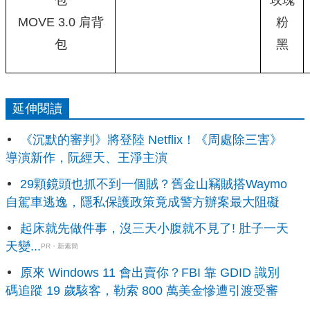
MOVE 3.0 肩背
粉
包
黑
延伸閱讀
《沉默的審判》將登陸 Netflix！《周處除三害》
導演新作，阮經天、王淨主演
29顆鏡頭也抓不到一個賊？舊金山竊賊搭Waymo
自駕車逃逸，隱私保護政策竟成警方辦案最大阻礙
起床就先做件事，沒三天小腹就不見了! 肚子一天
天變...
PR・新素簡
原來 Windows 11 會出賣你？FBI 靠 GDID 識別
碼追蹤 19 歲駭客，勒索 800 萬美金慘遭引渡受審