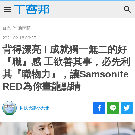
首頁
新聞稿
2021.02.18 09:35
背得漂亮 ! 成就獨一無二的好
『職』感 工欲善其事，必先利
其『職物力』，讓Samsonite
RED為你畫龍點睛
科技快訊小天使