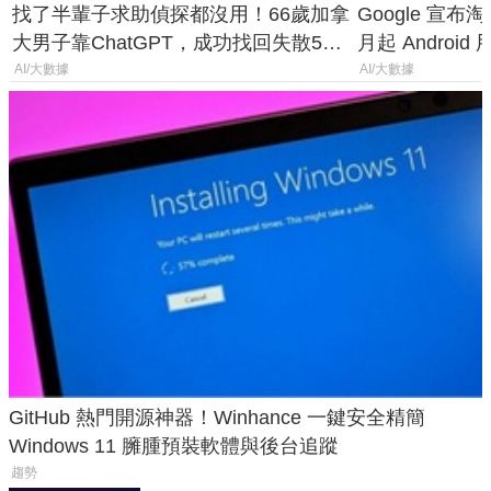
找了半輩子求助偵探都沒用！66歲加拿
Google 宣布淘汰 
大男子靠ChatGPT，成功找回失散50
月起 Android
年家人
AI/大數據
AI/大數據
GitHub 熱門開源神器！Winhance 一鍵安全精簡
Windows 11 臃腫預裝軟體與後台追蹤
趨勢