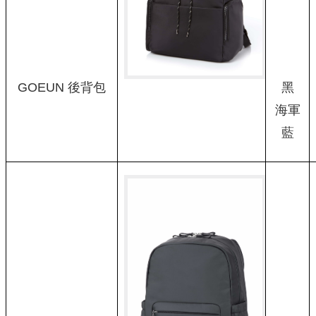
GOEUN 後背包
黑
海軍
藍