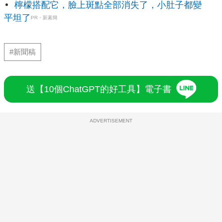
檸檬搭配它，臉上斑點全部消失了，小肚子都變
平坦了
PR・新素簡
#新聞稿
送【10個ChatGPT的好工具】電子書
ADVERTISEMENT