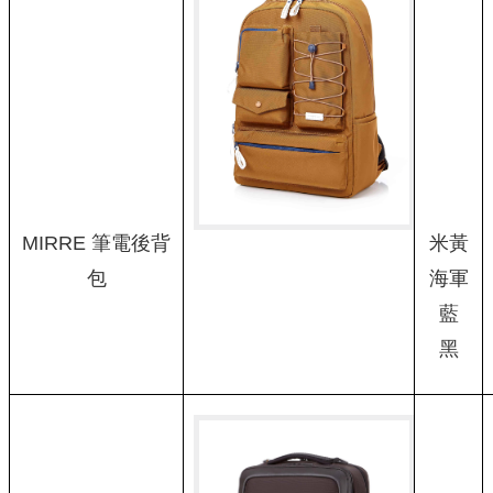
MIRRE 筆電後背
米黃
包
海軍
藍
黑