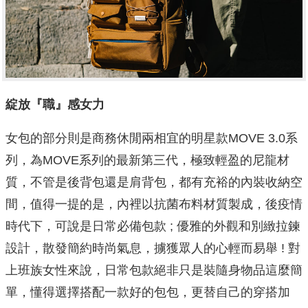
綻放『職』感女力
女包的部分則是商務休閒兩相宜的明星款MOVE 3.0系
列，為MOVE系列的最新第三代，極致輕盈的尼龍材
質，不管是後背包還是肩背包，都有充裕的內裝收納空
間，值得一提的是，內裡以抗菌布料材質製成，後疫情
時代下，可說是日常必備包款 ; 優雅的外觀和別緻拉鍊
設計，散發簡約時尚氣息，擄獲眾人的心輕而易舉 ! 對
上班族女性來說，日常包款絕非只是裝隨身物品這麼簡
單，懂得選擇搭配一款好的包包，更替自己的穿搭加