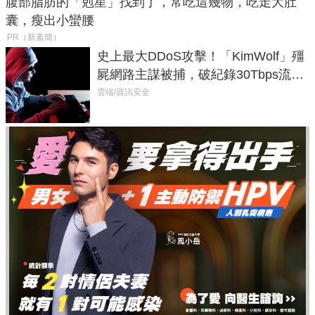
腹部脂肪的「剋星」找到了，常吃這幾物，吃走大肚
囊，瘦出小蠻腰
PR（新素簡）
史上最大DDoS攻擊！「KimWolf」殭
屍網路主謀被捕，破紀錄30Tbps流量
癱瘓全球！
雲端/資訊安全