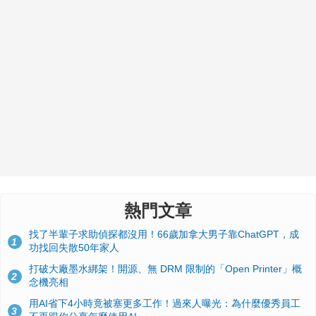
熱門文章
找了半輩子求助偵探都沒用！66歲加拿大男子靠ChatGPT，成
1
功找回失散50年家人
打破大廠墨水綁架！開源、無 DRM 限制的「Open Printer」概
2
念機亮相
用AI省下4小時竟被塞更多工作！過來人曝光：為什麼優秀員工
3