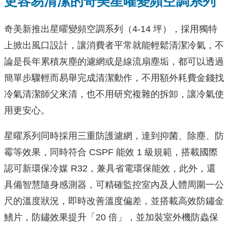
更容易清潔的奇美星曜變頻空調系列
奇美新推出星曜變頻空調系列（4-14 坪），採用獨特
上掀出風口設計，讓消費者平常就能輕鬆清潔冷氣，不
論是長年累積灰塵的濾網或是線流扇塵垢，都可以透過
簡單步驟輕而易舉完成清潔動作，不用額外耗費金錢找
冷氣清潔師父來清，也不用研究複雜的拆卸，讓冷氣使
用更安心。
星曜系列同時採用三重防護濾網，達到抑菌、除塵、防
霉等效果，同時符合 CSPF 能效 1 級規範，搭載國際
認可新環保冷媒 R32，兼具省電環保能效，此外，還
具備智慧隨身感測器，可精確監控室內及人體周圍一公
尺的溫度狀況，即時改善溫度偏差，並搭載高效防鏽金
鰭片，防鏽效果提升「20 倍」，並加裝室外機防蟲保