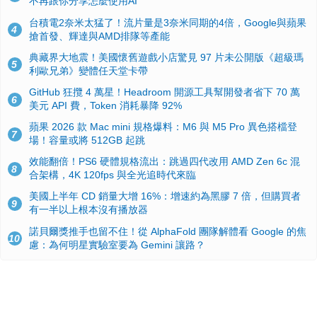
不再跟你分享怎麼使用AI
台積電2奈米太猛了！流片量是3奈米同期的4倍，Google與蘋果
4
搶首發、輝達與AMD排隊等產能
典藏界大地震！美國懷舊遊戲小店驚見 97 片未公開版《超級瑪
5
利歐兄弟》變體任天堂卡帶
GitHub 狂攬 4 萬星！Headroom 開源工具幫開發者省下 70 萬
6
美元 API 費，Token 消耗暴降 92%
蘋果 2026 款 Mac mini 規格爆料：M6 與 M5 Pro 異色搭檔登
7
場！容量或將 512GB 起跳
效能翻倍！PS6 硬體規格流出：跳過四代改用 AMD Zen 6c 混
8
合架構，4K 120fps 與全光追時代來臨
美國上半年 CD 銷量大增 16%：增速約為黑膠 7 倍，但購買者
9
有一半以上根本沒有播放器
諾貝爾獎推手也留不住！從 AlphaFold 團隊解體看 Google 的焦
10
慮：為何明星實驗室要為 Gemini 讓路？