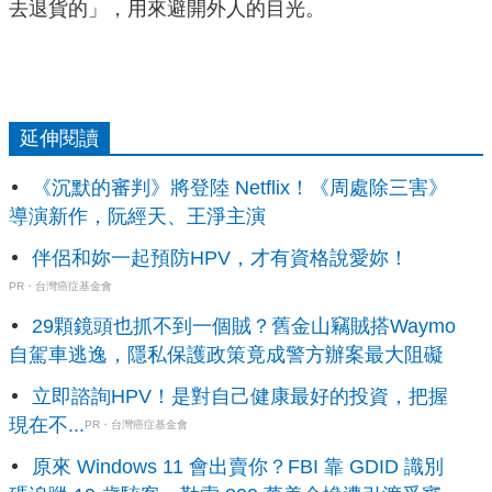
去退貨的」，用來避開外人的目光。
延伸閱讀
《沉默的審判》將登陸 Netflix！《周處除三害》
導演新作，阮經天、王淨主演
伴侶和妳一起預防HPV，才有資格說愛妳！
PR・台灣癌症基金會
29顆鏡頭也抓不到一個賊？舊金山竊賊搭Waymo
自駕車逃逸，隱私保護政策竟成警方辦案最大阻礙
立即諮詢HPV！是對自己健康最好的投資，把握
現在不...
PR・台灣癌症基金會
原來 Windows 11 會出賣你？FBI 靠 GDID 識別