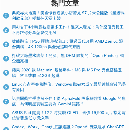
熱門文章
典藏界大地震！美國懷舊遊戲小店驚見 97 片未公開版《超級瑪
1
利歐兄弟》變體任天堂卡帶
用AI省下4小時竟被塞更多工作！過來人曝光：為什麼優秀員工
2
不再跟你分享怎麼使用AI
效能翻倍！PS6 硬體規格流出：跳過四代改用 AMD Zen 6c 混
3
合架構，4K 120fps 與全光追時代來臨
打破大廠墨水綁架！開源、無 DRM 限制的「Open Printer」概
4
念機亮相
蘋果 2026 款 Mac mini 規格爆料：M6 與 M5 Pro 異色搭檔登
5
場！容量或將 512GB 起跳
Linux 市占率突然翻倍、Windows 跌破六成？最新數據背後恐另
6
有原因
諾貝爾獎推手也留不住！從 AlphaFold 團隊解體看 Google 的焦
7
慮：為何明星實驗室要為 Gemini 讓路？
ASUS Pad 開賣！12.2 吋雙層 OLED、售價 19,900 元，指定電
8
信資費最低 0 元入手
Codex、Work、Chat到底該選誰？OpenAI 總裁坦承 ChatGPT
9