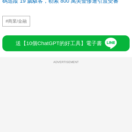
碼追蹤 19 歲駭客，勒索 800 萬美金慘遭引渡受審
#商業/金融
送【10個ChatGPT的好工具】電子書
ADVERTISEMENT