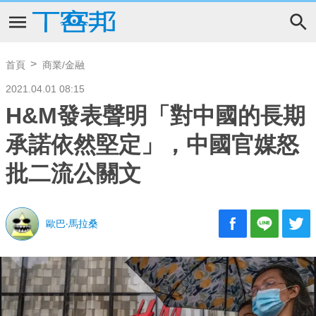
首頁
商業/金融
2021.04.01 08:15
H&M發表聲明「對中國的長期
承諾依然堅定」，中國官媒怒
批二流公關文
歐巴‧馬拉桑