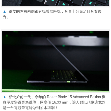
▲
鍵盤的左右兩側都有揚聲器區塊，音量十分充足且音質優
秀。
▲
相較於前一代，今年的 Razer Blade 15 Advanced Edition 機
身厚度變得更為纖薄，厚度僅 16.99 mm，讓人難以想像這竟然
是一台電競筆電能做到的水準啊！