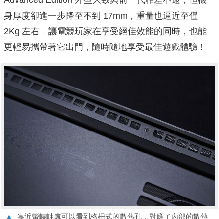
身厚度卻進一步降至不到 17mm，重量也逼近至僅
2Kg 左右，讓電競玩家在享受絕佳效能的同時，也能
更輕易攜帶著它出門，隨時隨地享受最佳遊戲體驗！
▲
靠近螢轉軸處可以看到格柵式的散熱孔，對應了內部的散熱