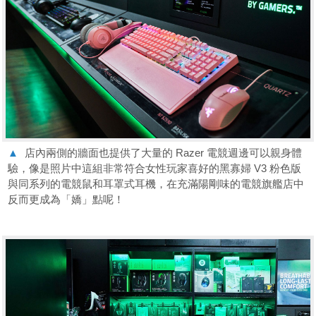
▲
店內兩側的牆面也提供了大量的 Razer 電競週邊可以親身體
驗，像是照片中這組非常符合女性玩家喜好的黑寡婦 V3 粉色版
與同系列的電競鼠和耳罩式耳機，在充滿陽剛味的電競旗艦店中
反而更成為「嬌」點呢！