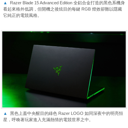
▲
Razer Blade 15 Advanced Edition 全鋁合金打造的黑色系機身
看起來格外低調，但開機之後炫目的每鍵 RGB 燈效卻難以隱藏
它純正的電競風格。
▲
黑色上蓋中央醒目的綠色 Razer LOGO 如同深夜中的明亮恒
星，呼喚著玩家進入充滿熱情的電競世界之中。