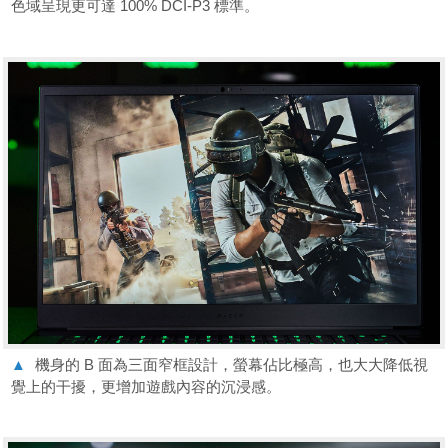
色域呈現更可達 100% DCI-P3 標準。
▲
機身的 B 面為三面窄框設計，螢幕佔比極高，也大大降低視
覺上的干擾，更增加遊戲內容的沉浸感。