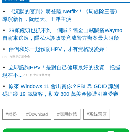
《沉默的審判》將登陸 Netflix！《周處除三害》
導演新作，阮經天、王淨主演
29顆鏡頭也抓不到一個賊？舊金山竊賊搭Waymo
自駕車逃逸，隱私保護政策竟成警方辦案最大阻礙
伴侶和妳一起預防HPV，才有資格說愛妳！
PR・台灣癌症基金會
立即諮詢HPV！是對自己健康最好的投資，把握
現在不...
PR・台灣癌症基金會
原來 Windows 11 會出賣你？FBI 靠 GDID 識別
碼追蹤 19 歲駭客，勒索 800 萬美金慘遭引渡受審
#備份
#Download
#應用軟體
#系統還原