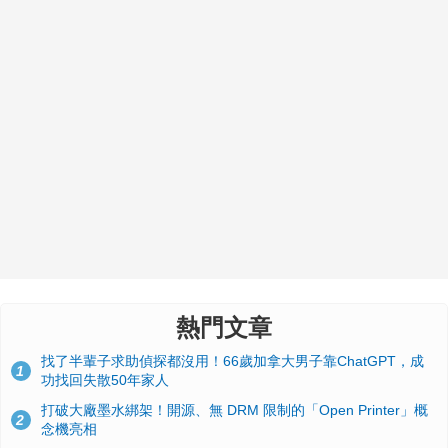
熱門文章
找了半輩子求助偵探都沒用！66歲加拿大男子靠ChatGPT，成
1
功找回失散50年家人
打破大廠墨水綁架！開源、無 DRM 限制的「Open Printer」概
2
念機亮相