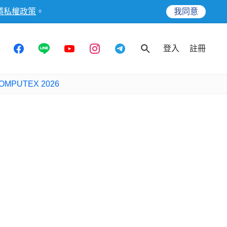
隱私權政策
。
我同意
登入
註冊
OMPUTEX 2026