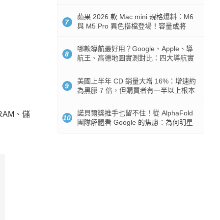
市時間
蘋果 2026 款 Mac mini 規格爆料：M6
7
與 M5 Pro 異色搭檔登場！容量或將
512GB 起跳
哪款導航最好用？Google、Apple、導
8
航王、高德地圖實測對比：四大導航實
測懶人包
美國上半年 CD 銷量大增 16%：增速約
9
為黑膠 7 倍，但購買者有一半以上根本
沒有播放器
諾貝爾獎推手也留不住！從 AlphaFold
RAM、儲
10
團隊解體看 Google 的焦慮：為何明星
實驗室要為 Gemini 讓路？