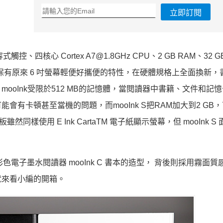
立即訂閱
觸控、四核心 Cortex A7@1.8GHz CPU、2 GB RAM、32 
k，除了保有原來 6 吋螢幕輕便好攜便的特性，在硬體規格上全面換新
oInk受限於512 MB的記憶體，當閱讀器中書籍、文件和記
有卡頓甚至當機的問題，而mooInk S把RAM加大到2 GB
板雖然同樣使用 E Ink CartaTM 電子紙顯示螢幕，但 mooInk 
彩色電子墨水閱讀器 mooInk C 書本的造型， 背後則採用霧面
就來看小編的開箱。