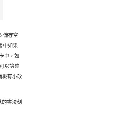
GB 儲存空
，書中如果
憶卡中，如
，可以讓整
S 面板有小改
質感的書法刻