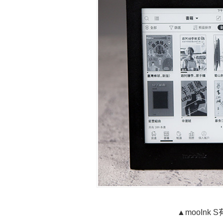
▲mooIn