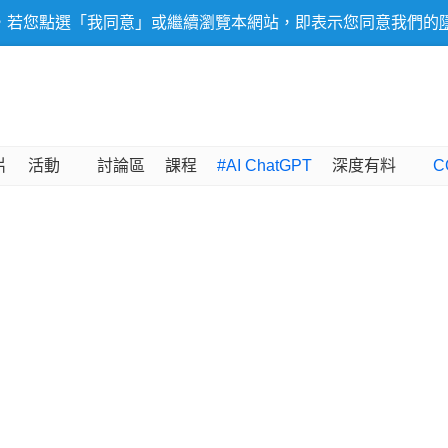
，若您點選「我同意」或繼續瀏覽本網站，即表示您同意我們的
片
活動
討論區
課程
#AI ChatGPT
深度有料
C