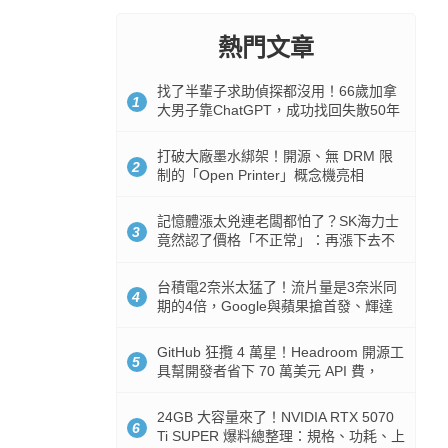
熱門文章
找了半輩子求助偵探都沒用！66歲加拿
1
大男子靠ChatGPT，成功找回失散50年
家人
打破大廠墨水綁架！開源、無 DRM 限
2
制的「Open Printer」概念機亮相
記憶體漲太兇連老闆都怕了？SK海力士
3
竟然認了價格「不正常」：再漲下去不
是好事
台積電2奈米太猛了！流片量是3奈米同
4
期的4倍，Google與蘋果搶首發、輝達
與AMD排隊等產能
GitHub 狂攬 4 萬星！Headroom 開源工
5
具幫開發者省下 70 萬美元 API 費，
Token 消耗暴降 92%
24GB 大容量來了！NVIDIA RTX 5070
6
Ti SUPER 爆料總整理：規格、功耗、上