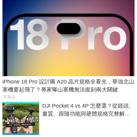
iPhone 18 Pro 設計圖 A20 晶片規格全看光，華強北山
寨機要起飛了？專家曝山寨機無法復刻兩大關鍵
3C新品
DJI Pocket 4 vs 4P 怎麼選？從鏡頭、
畫質、跟隨功能與硬體規格完整解
析，一次看懂兩台差異