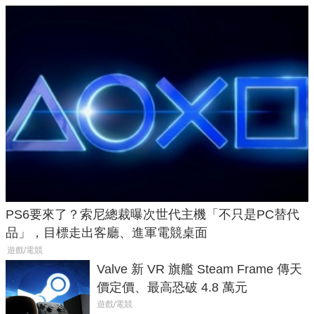
PS6要來了？索尼總裁曝次世代主機「不只是PC替代
品」，目標走出客廳、進軍電競桌面
遊戲/電競
Valve 新 VR 旗艦 Steam Frame 傳天
價定價、最高恐破 4.8 萬元
遊戲/電競