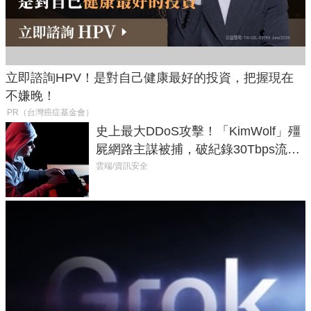
立即諮詢HPV！是對自己健康最好的投資，把握現在
不嫌晚！
PR（台灣癌症基金會）
史上最大DDoS攻擊！「KimWolf」殭
屍網路主謀被捕，破紀錄30Tbps流量
癱瘓全球！
雲端/資訊安全