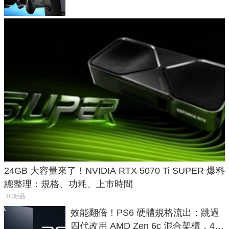
24GB 大容量來了！NVIDIA RTX 5070 Ti SUPER 爆料
總整理：規格、功耗、上市時間
3C新品
效能翻倍！PS6 硬體規格流出：跳過
四代改用 AMD Zen 6c 混合架構，4K