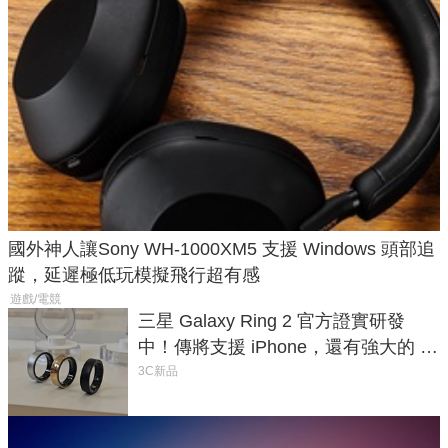
國外神人讓Sony WH-1000XM5 支援 Windows 頭部追
蹤，延遲極低玩模擬飛行超有感
遊戲/電競
三星 Galaxy Ring 2 官方證實研發
中！傳將支援 iPhone，還有強大的 AI
與智慧家電連動功能
3C新品