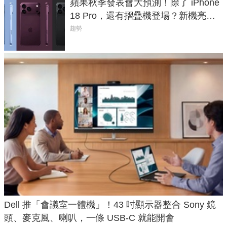
蘋果秋季發表會大預測！除了 iPhone
18 Pro，還有摺疊機登場？新機亮點
預測一次看
趨勢
Dell 推「會議室一體機」！43 吋顯示器整合 Sony 鏡
頭、麥克風、喇叭，一條 USB-C 就能開會