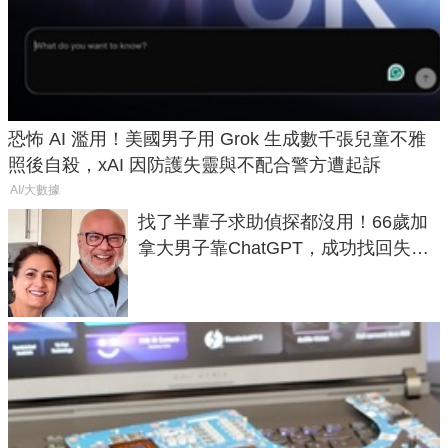
恐怖 AI 濫用！美國男子用 Grok 生成數千張兒童不雅
照後自殺，xAI 因防護失靈與不配合警方遭起訴
AI/大數據
找了半輩子求助偵探都沒用！66歲加
拿大男子靠ChatGPT，成功找回失散
50年家人