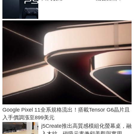
120fps 與全光追時代來臨
Google Pixel 11全系規格流出！搭載Tensor G6晶片且
入手價調漲至899美元
j5Create推出高質感模組化螢幕桌，融
入木紋、磁吸元素兼顧美觀與實用