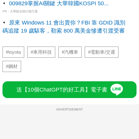
009829掌握AI關鍵 大華韓國KOSPI 50...
PR・大華銀全能行銷方案
原來 Windows 11 會出賣你？FBI 靠 GDID 識別
碼追蹤 19 歲駭客，勒索 800 萬美金慘遭引渡受審
#toyota
#車用科技
#汽機車
#電動車/交通
#鋼材
送【10個ChatGPT的好工具】電子書
ADVERTISEMENT