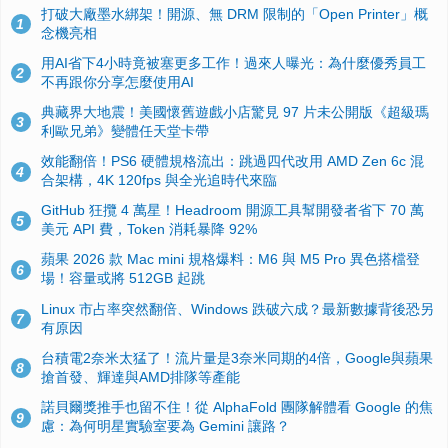
打破大廠墨水綁架！開源、無 DRM 限制的「Open Printer」概
1
念機亮相
用AI省下4小時竟被塞更多工作！過來人曝光：為什麼優秀員工
2
不再跟你分享怎麼使用AI
典藏界大地震！美國懷舊遊戲小店驚見 97 片未公開版《超級瑪
3
利歐兄弟》變體任天堂卡帶
效能翻倍！PS6 硬體規格流出：跳過四代改用 AMD Zen 6c 混
4
合架構，4K 120fps 與全光追時代來臨
GitHub 狂攬 4 萬星！Headroom 開源工具幫開發者省下 70 萬
5
美元 API 費，Token 消耗暴降 92%
蘋果 2026 款 Mac mini 規格爆料：M6 與 M5 Pro 異色搭檔登
6
場！容量或將 512GB 起跳
Linux 市占率突然翻倍、Windows 跌破六成？最新數據背後恐另
7
有原因
台積電2奈米太猛了！流片量是3奈米同期的4倍，Google與蘋果
8
搶首發、輝達與AMD排隊等產能
諾貝爾獎推手也留不住！從 AlphaFold 團隊解體看 Google 的焦
9
慮：為何明星實驗室要為 Gemini 讓路？