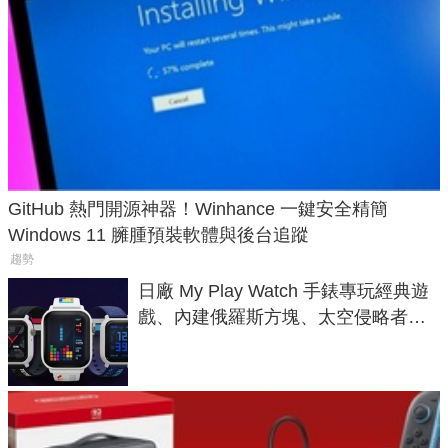
GitHub 熱門開源神器！Winhance 一鍵安全精簡
Windows 11 臃腫預裝軟體與後台追蹤
趨勢
日廠 My Play Watch 手錶專玩經典遊
戲、內建俄羅斯方塊、太空侵略者，
不過竟然不能連手機？