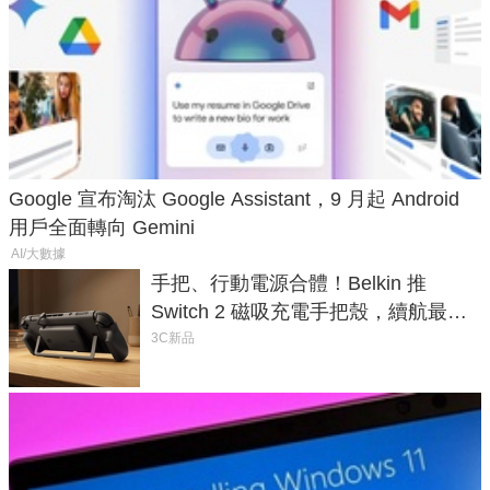
Google 宣布淘汰 Google Assistant，9 月起 Android
用戶全面轉向 Gemini
AI/大數據
手把、行動電源合體！Belkin 推
Switch 2 磁吸充電手把殼，續航最高
延長 1.5 倍
3C新品