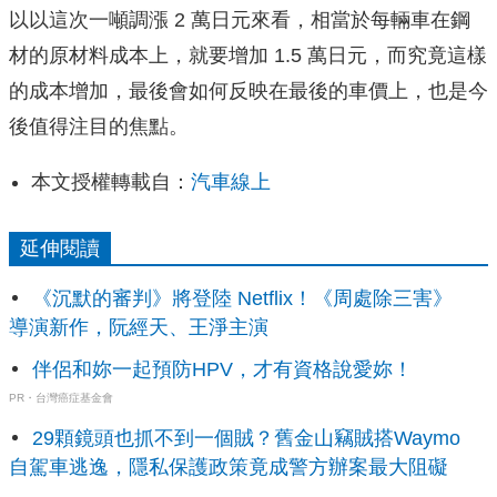
以以這次一噸調漲 2 萬日元來看，相當於每輛車在鋼
材的原材料成本上，就要增加 1.5 萬日元，而究竟這樣
的成本增加，最後會如何反映在最後的車價上，也是今
後值得注目的焦點。
本文授權轉載自：
汽車線上
延伸閱讀
《沉默的審判》將登陸 Netflix！《周處除三害》
導演新作，阮經天、王淨主演
伴侶和妳一起預防HPV，才有資格說愛妳！
PR・台灣癌症基金會
29顆鏡頭也抓不到一個賊？舊金山竊賊搭Waymo
自駕車逃逸，隱私保護政策竟成警方辦案最大阻礙