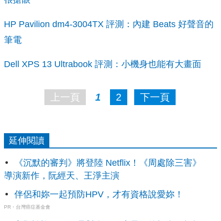
HP Pavilion dm4-3004TX 評測：內建 Beats 好聲音的
筆電
Dell XPS 13 Ultrabook 評測：小機身也能有大畫面
上一頁
1
2
下一頁
延伸閱讀
《沉默的審判》將登陸 Netflix！《周處除三害》
導演新作，阮經天、王淨主演
伴侶和妳一起預防HPV，才有資格說愛妳！
PR・台灣癌症基金會