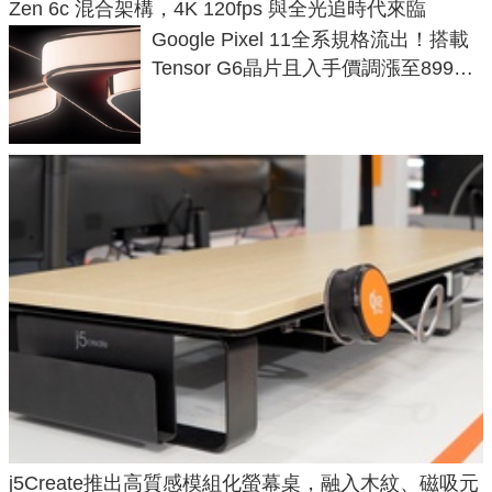
Zen 6c 混合架構，4K 120fps 與全光追時代來臨
Google Pixel 11全系規格流出！搭載
Tensor G6晶片且入手價調漲至899美
元
j5Create推出高質感模組化螢幕桌，融入木紋、磁吸元