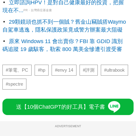
立即諮詢HPV！是對自己健康最好的投資，把握
現在不...
PR・台灣癌症基金會
29顆鏡頭也抓不到一個賊？舊金山竊賊搭Waymo
自駕車逃逸，隱私保護政策竟成警方辦案最大阻礙
原來 Windows 11 會出賣你？FBI 靠 GDID 識別
碼追蹤 19 歲駭客，勒索 800 萬美金慘遭引渡受審
#筆電、PC
#hp
#envy 14
#評測
#ultrabook
#spectre
送【10個ChatGPT的好工具】電子書
ADVERTISEMENT