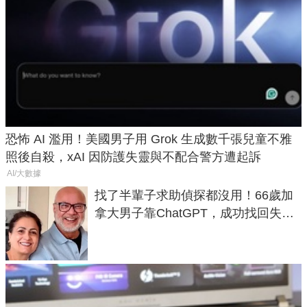
恐怖 AI 濫用！美國男子用 Grok 生成數千張兒童不雅
照後自殺，xAI 因防護失靈與不配合警方遭起訴
AI/大數據
找了半輩子求助偵探都沒用！66歲加
拿大男子靠ChatGPT，成功找回失散
50年家人