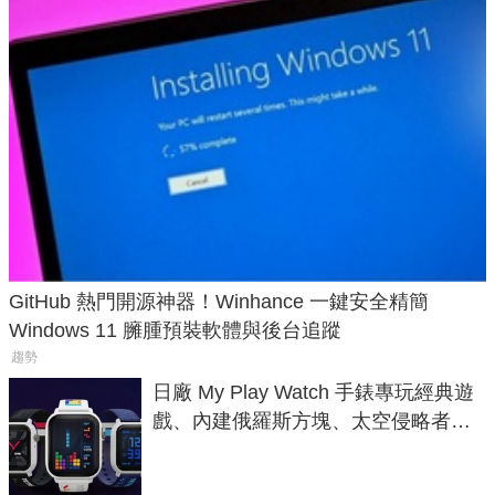
GitHub 熱門開源神器！Winhance 一鍵安全精簡
Windows 11 臃腫預裝軟體與後台追蹤
趨勢
日廠 My Play Watch 手錶專玩經典遊
戲、內建俄羅斯方塊、太空侵略者，
不過竟然不能連手機？