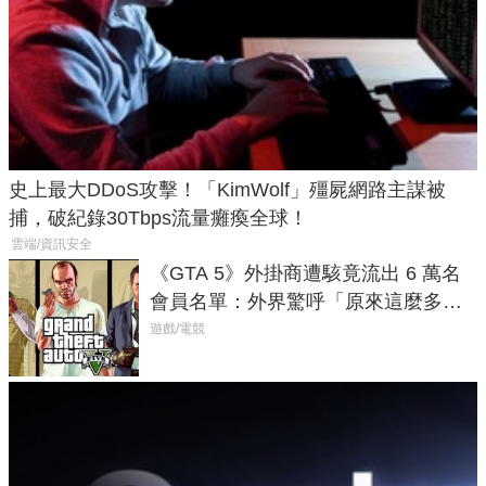
史上最大DDoS攻擊！「KimWolf」殭屍網路主謀被
捕，破紀錄30Tbps流量癱瘓全球！
雲端/資訊安全
《GTA 5》外掛商遭駭竟流出 6 萬名
會員名單：外界驚呼「原來這麼多人
在開掛！」
遊戲/電競