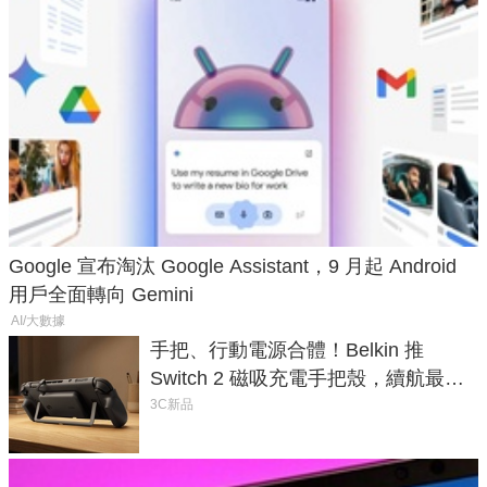
Google 宣布淘汰 Google Assistant，9 月起 Android
用戶全面轉向 Gemini
AI/大數據
手把、行動電源合體！Belkin 推
Switch 2 磁吸充電手把殼，續航最高
延長 1.5 倍
3C新品