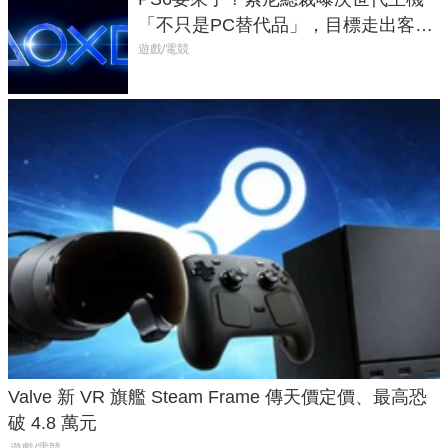
「不只是PC替代品」，目標走出客
廳、進軍電競桌面
遊戲/電競
Valve 新 VR 旗艦 Steam Frame 傳天價定價、最高恐
破 4.8 萬元
遊戲/電競