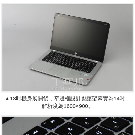
▲13吋機身展開後，窄邊框設計也讓螢幕實為14吋，
解析度為1600×900。