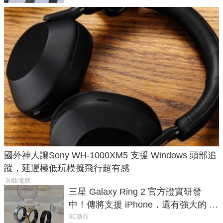
國外神人讓Sony WH-1000XM5 支援 Windows 頭部追
蹤，延遲極低玩模擬飛行超有感
遊戲/電競
三星 Galaxy Ring 2 官方證實研發
中！傳將支援 iPhone，還有強大的 AI
與智慧家電連動功能
3C新品