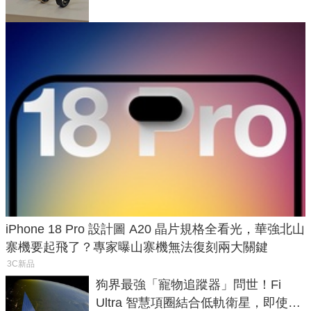
iPhone 18 Pro 設計圖 A20 晶片規格全看光，華強北山
寨機要起飛了？專家曝山寨機無法復刻兩大關鍵
3C新品
狗界最強「寵物追蹤器」問世！Fi
Ultra 智慧項圈結合低軌衛星，即使在