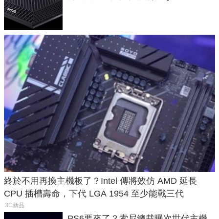
Max系列處理器與對應升級版
終於不用再換主機板了？Intel 傳將效仿 AMD 延長
CPU 插槽壽命，下代 LGA 1954 至少能戰三代
3C新品
PS6要來了？索尼總裁曝次世代主機