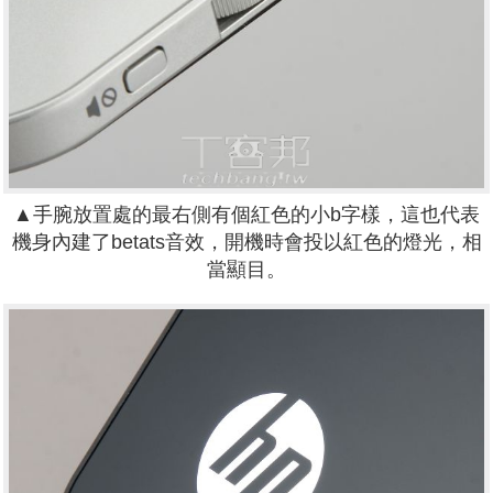
▲手腕放置處的最右側有個紅色的小b字樣，這也代表
機身內建了betats音效，開機時會投以紅色的燈光，相
當顯目。