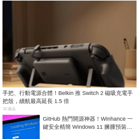
手把、行動電源合體！Belkin 推 Switch 2 磁吸充電手
把殼，續航最高延長 1.5 倍
3C新品
GitHub 熱門開源神器！Winhance 一
鍵安全精簡 Windows 11 臃腫預裝軟
體與後台追蹤