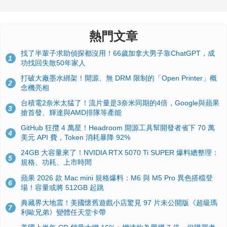
熱門文章
找了半輩子求助偵探都沒用！66歲加拿大男子靠ChatGPT，成
1
功找回失散50年家人
打破大廠墨水綁架！開源、無 DRM 限制的「Open Printer」概
2
念機亮相
台積電2奈米太猛了！流片量是3奈米同期的4倍，Google與蘋果
3
搶首發、輝達與AMD排隊等產能
GitHub 狂攬 4 萬星！Headroom 開源工具幫開發者省下 70 萬
4
美元 API 費，Token 消耗暴降 92%
24GB 大容量來了！NVIDIA RTX 5070 Ti SUPER 爆料總整理：
5
規格、功耗、上市時間
蘋果 2026 款 Mac mini 規格爆料：M6 與 M5 Pro 異色搭檔登
6
場！容量或將 512GB 起跳
典藏界大地震！美國懷舊遊戲小店驚見 97 片未公開版《超級瑪
7
利歐兄弟》變體任天堂卡帶