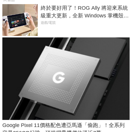
終於要好用了！ROG Ally 將迎來系統
級重大更新，全新 Windows 掌機殼模
式讓操作就像 Xbox 一樣順暢
遊戲/電競
Google Pixel 11價格配色遭亞馬遜「偷跑」！全系列