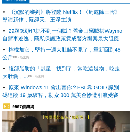
《沉默的審判》將登陸 Netflix！《周處除三害》
導演新作，阮經天、王淨主演
29顆鏡頭也抓不到一個賊？舊金山竊賊搭Waymo
自駕車逃逸，隱私保護政策竟成警方辦案最大阻礙
檸檬加它，堅持一週大肚腩不見了，重新回到45
公斤
PR・新素簡
腹部脂肪的「剋星」找到了，常吃這幾物，吃走
大肚囊，...
PR・新素簡
原來 Windows 11 會出賣你？FBI 靠 GDID 識別
碼追蹤 19 歲駭客，勒索 800 萬美金慘遭引渡受審
9597借錢網
PR