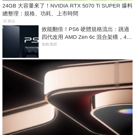
24GB 大容量來了！NVIDIA RTX 5070 Ti SUPER 爆料
總整理：規格、功耗、上市時間
3C新品
效能翻倍！PS6 硬體規格流出：跳過
四代改用 AMD Zen 6c 混合架構，4K
120fps 與全光追時代來臨
遊戲/電競