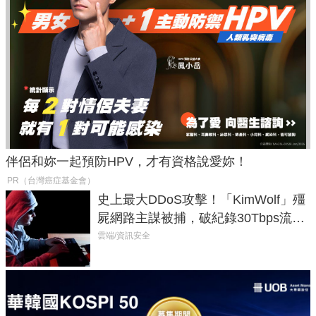
伴侶和妳一起預防HPV，才有資格說愛妳！
PR（台灣癌症基金會）
史上最大DDoS攻擊！「KimWolf」殭
屍網路主謀被捕，破紀錄30Tbps流量
癱瘓全球！
雲端/資訊安全