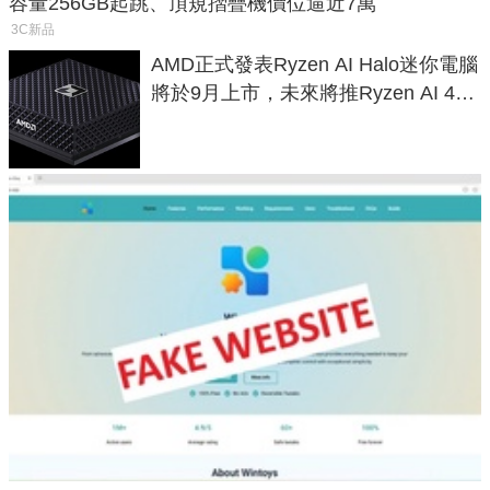
容量256GB起跳、頂規摺疊機價位逼近7萬
3C新品
AMD正式發表Ryzen AI Halo迷你電腦
將於9月上市，未來將推Ryzen AI 400
Max系列處理器與對應升級版