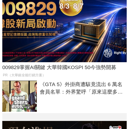
009829掌握AI關鍵 大華韓國KOSPI 50今強勢開募
PR（大華銀全能行銷方案）
《GTA 5》外掛商遭駭竟流出 6 萬名
會員名單：外界驚呼「原來這麼多人
在開掛！」