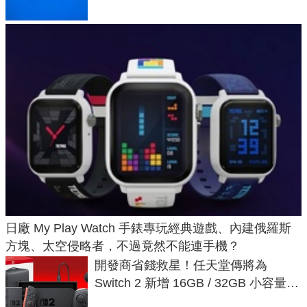
日廠 My Play Watch 手錶專玩經典遊戲、內建俄羅斯
方塊、太空侵略者，不過竟然不能連手機？
開發商省錢救星！任天堂傳將為
Switch 2 新增 16GB / 32GB 小容量遊
戲卡的選擇