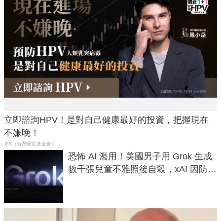
立即諮詢HPV！是對自己健康最好的投資，把握現在
不嫌晚！
PR（台灣癌症基金會）
恐怖 AI 濫用！美國男子用 Grok 生成
數千張兒童不雅照後自殺，xAI 因防護
失靈與不配合警方遭起訴