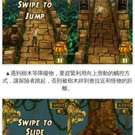
▲
遇到樹木等障礙物，要趕緊利用向上滑動的觸控方
式，讓探險者跳起，否則被樹木絆到會拉近和怪物的距
離。