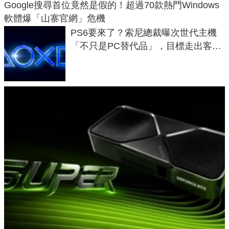
Google搜尋首位竟然是假的！超過70款熱門Windows
軟體爆「山寨官網」危機
PS6要來了？索尼總裁曝次世代主機
「不只是PC替代品」，目標走出客
廳、進軍電競桌面