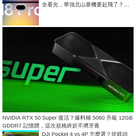
全看光，華強北山寨機要起飛了？專
家曝山寨機無法復刻兩大關鍵
NVIDIA RTX 50 Super 復活？爆料稱 5060 升級 12GB
GDDR7 記憶體，這次規格終於不擠牙膏
DJI Pocket 4 vs 4P 怎麼選？從鏡頭、