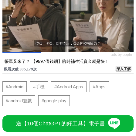
ads by popIn
帳單又來了？ 【9597借錢網】臨時補生活資金就是快！
深入了解
觀看次數 305,179次
#Android
#手機
#Android Apps
#Apps
#android遊戲
#google play
送【10個ChatGPT的好工具】電子書