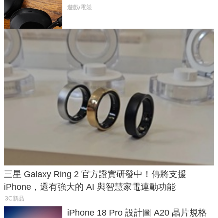
飛行超有感
遊戲/電競
三星 Galaxy Ring 2 官方證實研發中！傳將支援
iPhone，還有強大的 AI 與智慧家電連動功能
3C新品
iPhone 18 Pro 設計圖 A20 晶片規格