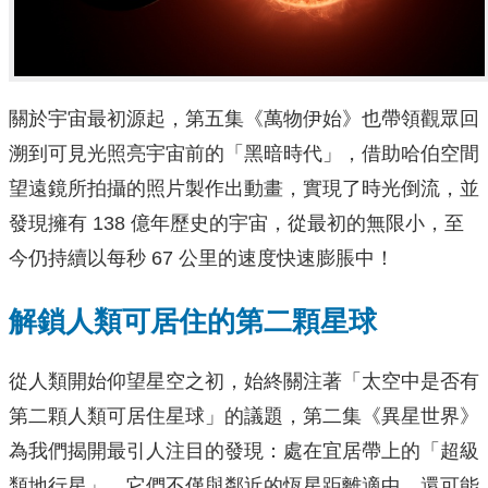
關於宇宙最初源起，第五集《萬物伊始》也帶領觀眾回
溯到可見光照亮宇宙前的「黑暗時代」，借助哈伯空間
望遠鏡所拍攝的照片製作出動畫，實現了時光倒流，並
發現擁有 138 億年歷史的宇宙，從最初的無限小，至
今仍持續以每秒 67 公里的速度快速膨脹中！
解鎖人類可居住的第二顆星球
從人類開始仰望星空之初，始終關注著「太空中是否有
第二顆人類可居住星球」的議題，第二集《異星世界》
為我們揭開最引人注目的發現：處在宜居帶上的「超級
類地行星」。它們不僅與鄰近的恆星距離適中，還可能