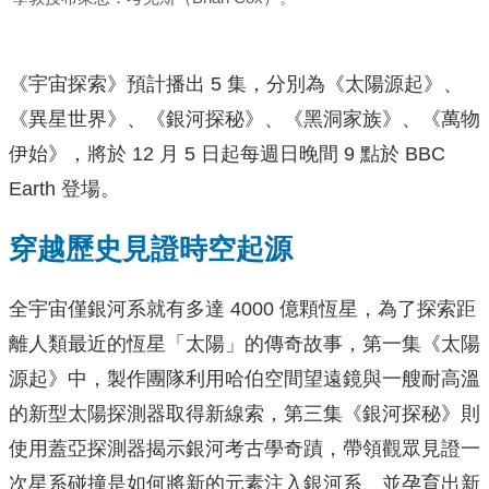
《宇宙探索》預計播出 5 集，分別為《太陽源起》、
《異星世界》、《銀河探秘》、《黑洞家族》、《萬物
伊始》，將於 12 月 5 日起每週日晚間 9 點於 BBC
Earth 登場。
穿越歷史見證時空起源
全宇宙僅銀河系就有多達 4000 億顆恆星，為了探索距
離人類最近的恆星「太陽」的傳奇故事，第一集《太陽
源起》中，製作團隊利用哈伯空間望遠鏡與一艘耐高溫
的新型太陽探測器取得新線索，第三集《銀河探秘》則
使用蓋亞探測器揭示銀河考古學奇蹟，帶領觀眾見證一
次星系碰撞是如何將新的元素注入銀河系、並孕育出新