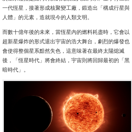
一代恆星，接著形成核聚變工廠，鍛造出「構成行星與
人體」的元素，造就現今的人類文明。
而數十億年後的未來，當恆星內的燃料耗盡時，它會以
超新星爆炸的形式退出宇宙的浩大舞台，劇烈的爆發也
會使得整個星系黯然失色，這意味著在最終太陽熄滅
後，「恆星時代」將會終結，宇宙則將回歸最初的「黑
暗時代」。