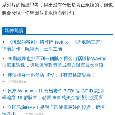
系列片的推進思考，得出沒有什麼是真正永恆的，但也
將會發現一切皆因並非永恆而難得！
延伸閱讀
《沉默的審判》將登陸 Netflix！《周處除三害》
導演新作，阮經天、王淨主演
29顆鏡頭也抓不到一個賊？舊金山竊賊搭Waymo
自駕車逃逸，隱私保護政策竟成警方辦案最大阻礙
伴侶和妳一起預防HPV，才有資格說愛妳！
PR・台灣癌症基金會
原來 Windows 11 會出賣你？FBI 靠 GDID 識別
碼追蹤 19 歲駭客，勒索 800 萬美金慘遭引渡受審
立即諮詢HPV！是對自己健康最好的投資，把握
現在不...
PR・台灣癌症基金會