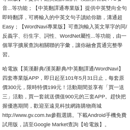
音...等功能；【中英翻譯通專業版】提供中英雙向全句
即時翻譯，可將輸入的中英文句子讀給你聽，溝通超
Easy；【WordNavi專業版】可查詢輸入英文單字的同/
反義字、衍生字、詞性、WordNet屬性...等功能，由一
個單字擴展查詢相關聯的字彙，讓你融會貫通完整學
習。
哈電族【英漢辭典/漢英辭典/中英翻譯通/WordNavi】
四套專業版APP，即日起至101年5月31日止，每套原
價300元，限時特價199元！活動期間並享有「買一送
三」活動，買一套就送價值900元的三套APP。趕快把
握優惠期間，歡迎至遠見科技網路購物商城
http://www.gv.com.tw參觀選購。下載Android手機免費
試用版，請至Google Market查詢【哈電族】。