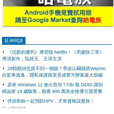
延伸閱讀
《沉默的審判》將登陸 Netflix！《周處除三害》
導演新作，阮經天、王淨主演
29顆鏡頭也抓不到一個賊？舊金山竊賊搭Waymo
自駕車逃逸，隱私保護政策竟成警方辦案最大阻礙
原來 Windows 11 會出賣你？FBI 靠 GDID 識別
碼追蹤 19 歲駭客，勒索 800 萬美金慘遭引渡受審
伴侶和妳一起預防HPV，才有資格說愛妳！
PR・台灣癌症基金會