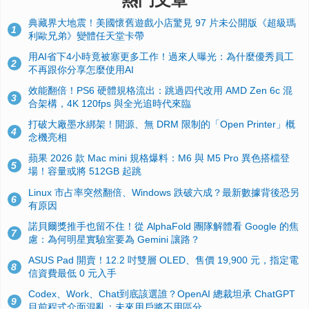
典藏界大地震！美國懷舊遊戲小店驚見 97 片未公開版《超級瑪
1
利歐兄弟》變體任天堂卡帶
用AI省下4小時竟被塞更多工作！過來人曝光：為什麼優秀員工
2
不再跟你分享怎麼使用AI
效能翻倍！PS6 硬體規格流出：跳過四代改用 AMD Zen 6c 混
3
合架構，4K 120fps 與全光追時代來臨
打破大廠墨水綁架！開源、無 DRM 限制的「Open Printer」概
4
念機亮相
蘋果 2026 款 Mac mini 規格爆料：M6 與 M5 Pro 異色搭檔登
5
場！容量或將 512GB 起跳
Linux 市占率突然翻倍、Windows 跌破六成？最新數據背後恐另
6
有原因
諾貝爾獎推手也留不住！從 AlphaFold 團隊解體看 Google 的焦
7
慮：為何明星實驗室要為 Gemini 讓路？
ASUS Pad 開賣！12.2 吋雙層 OLED、售價 19,900 元，指定電
8
信資費最低 0 元入手
Codex、Work、Chat到底該選誰？OpenAI 總裁坦承 ChatGPT
9
目前程式介面混亂：未來用戶將不用區分