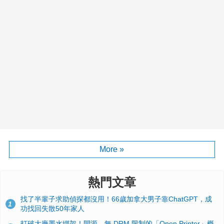
More »
熱門文章
找了半輩子求助偵探都沒用！66歲加拿大男子靠ChatGPT，成
1
功找回失散50年家人
打破大廠墨水綁架！開源、無 DRM 限制的「Open Printer」概