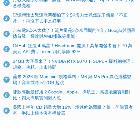
2
念機亮相
記憶體漲太兇連老闆都怕了？SK海力士竟然認了價格「不正
3
常」：再漲下去不是好事
台積電2奈米太猛了！流片量是3奈米同期的4倍，Google與蘋果
4
搶首發、輝達與AMD排隊等產能
GitHub 狂攬 4 萬星！Headroom 開源工具幫開發者省下 70 萬
5
美元 API 費，Token 消耗暴降 92%
24GB 大容量來了！NVIDIA RTX 5070 Ti SUPER 爆料總整理：
6
規格、功耗、上市時間
蘋果 2026 款 Mac mini 規格爆料：M6 與 M5 Pro 異色搭檔登
7
場！容量或將 512GB 起跳
哪款導航最好用？Google、Apple、導航王、高德地圖實測對
8
比：四大導航實測懶人包
美國上半年 CD 銷量大增 16%：增速約為黑膠 7 倍，但購買者
9
有一半以上根本沒有播放器
諾貝爾獎推手也留不住！從 AlphaFold 團隊解體看 Google 的焦
10
慮：為何明星實驗室要為 Gemini 讓路？