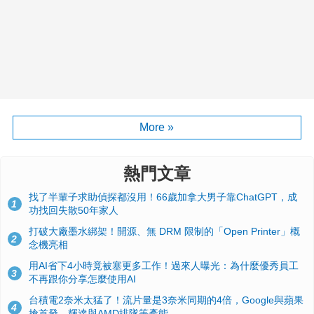
More »
熱門文章
找了半輩子求助偵探都沒用！66歲加拿大男子靠ChatGPT，成
1
功找回失散50年家人
打破大廠墨水綁架！開源、無 DRM 限制的「Open Printer」概
2
念機亮相
用AI省下4小時竟被塞更多工作！過來人曝光：為什麼優秀員工
3
不再跟你分享怎麼使用AI
台積電2奈米太猛了！流片量是3奈米同期的4倍，Google與蘋果
4
搶首發、輝達與AMD排隊等產能