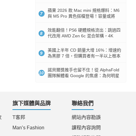
Token 消耗暴降 92%
蘋果 2026 款 Mac mini 規格爆料：M6
7
與 M5 Pro 異色搭檔登場！容量或將
512GB 起跳
效能翻倍！PS6 硬體規格流出：跳過四
8
代改用 AMD Zen 6c 混合架構，4K
120fps 與全光追時代來臨
美國上半年 CD 銷量大增 16%：增速約
9
為黑膠 7 倍，但購買者有一半以上根本
沒有播放器
諾貝爾獎推手也留不住！從 AlphaFold
10
團隊解體看 Google 的焦慮：為何明星
實驗室要為 Gemini 讓路？
旗下媒體與品牌
聯絡我們
款
T客邦
網站內容勘誤
Man’s Fashion
課程內容詢問