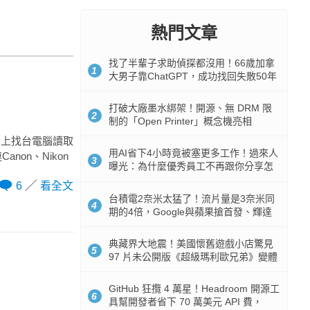
熱門文章
找了半輩子求助偵探都沒用！66歲加拿
1
大男子靠ChatGPT，成功找回失散50年
家人
打破大廠墨水綁架！開源、無 DRM 限
2
制的「Open Printer」概念機亮相
馬上找台電腦讀取
用AI省下4小時竟被塞更多工作！過來人
Canon、Nikon
3
曝光：為什麼優秀員工不再跟你分享怎
麼使用AI
6
看全文
台積電2奈米太猛了！流片量是3奈米同
4
期的4倍，Google與蘋果搶首發、輝達
與AMD排隊等產能
典藏界大地震！美國懷舊遊戲小店驚見
5
97 片未公開版《超級瑪利歐兄弟》變體
任天堂卡帶
GitHub 狂攬 4 萬星！Headroom 開源工
6
具幫開發者省下 70 萬美元 API 費，