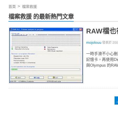
首頁
檔案救援
檔案救援 的最新熱門文章
RAW檔
mojolouu
發表於
20
一時手滑不小心刪
記憶卡，再使用Digita
與Olympus 的