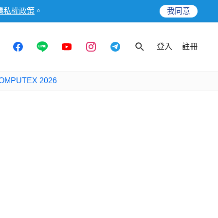
隱私權政策
。
我同意
登入
註冊
OMPUTEX 2026