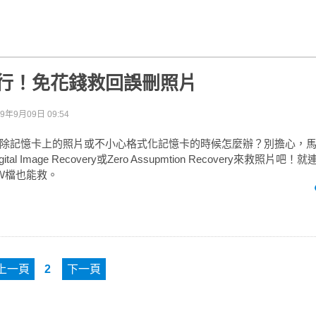
也行！免花錢救回誤刪照片
09年9月09日 09:54
除記憶卡上的照片或不小心格式化記憶卡的時候怎麼辦？別擔心，
l Image Recovery或Zero Assupmtion Recovery來救照片吧！就連
RAW檔也能救。
上一頁
2
下一頁