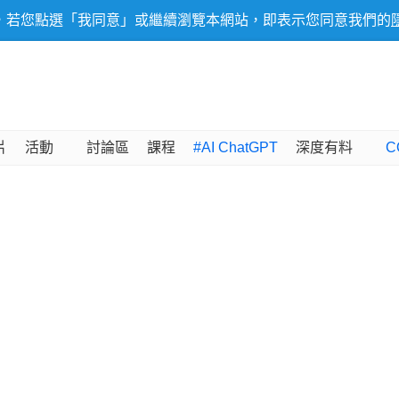
，若您點選「我同意」或繼續瀏覽本網站，即表示您同意我們的
片
活動
討論區
課程
#AI ChatGPT
深度有料
C