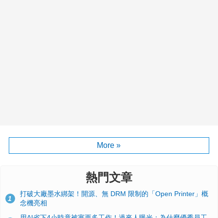
More »
熱門文章
打破大廠墨水綁架！開源、無 DRM 限制的「Open Printer」概
1
念機亮相
用AI省下4小時竟被塞更多工作！過來人曝光：為什麼優秀員工