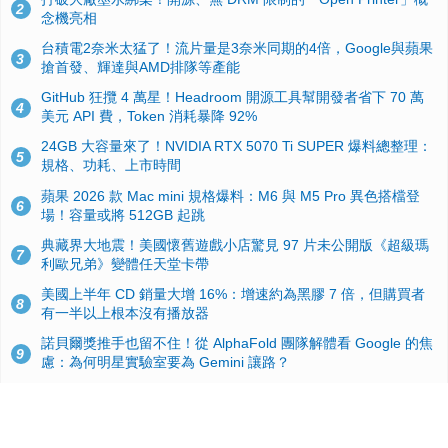
2
念機亮相
台積電2奈米太猛了！流片量是3奈米同期的4倍，Google與蘋果
3
搶首發、輝達與AMD排隊等產能
GitHub 狂攬 4 萬星！Headroom 開源工具幫開發者省下 70 萬
4
美元 API 費，Token 消耗暴降 92%
24GB 大容量來了！NVIDIA RTX 5070 Ti SUPER 爆料總整理：
5
規格、功耗、上市時間
蘋果 2026 款 Mac mini 規格爆料：M6 與 M5 Pro 異色搭檔登
6
場！容量或將 512GB 起跳
典藏界大地震！美國懷舊遊戲小店驚見 97 片未公開版《超級瑪
7
利歐兄弟》變體任天堂卡帶
美國上半年 CD 銷量大增 16%：增速約為黑膠 7 倍，但購買者
8
有一半以上根本沒有播放器
諾貝爾獎推手也留不住！從 AlphaFold 團隊解體看 Google 的焦
9
慮：為何明星實驗室要為 Gemini 讓路？
用AI省下4小時竟被塞更多工作！過來人曝光：為什麼優秀員工
10
不再跟你分享怎麼使用AI