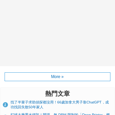
More »
熱門文章
找了半輩子求助偵探都沒用！66歲加拿大男子靠ChatGPT，成
1
功找回失散50年家人
打破大廠墨水綁架！開源、無 DRM 限制的「Open Printer」概