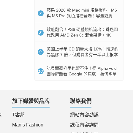
Token 消耗暴降 92%
蘋果 2026 款 Mac mini 規格爆料：M6
7
與 M5 Pro 異色搭檔登場！容量或將
512GB 起跳
效能翻倍！PS6 硬體規格流出：跳過四
8
代改用 AMD Zen 6c 混合架構，4K
120fps 與全光追時代來臨
美國上半年 CD 銷量大增 16%：增速約
9
為黑膠 7 倍，但購買者有一半以上根本
沒有播放器
諾貝爾獎推手也留不住！從 AlphaFold
10
團隊解體看 Google 的焦慮：為何明星
實驗室要為 Gemini 讓路？
旗下媒體與品牌
聯絡我們
款
T客邦
網站內容勘誤
Man’s Fashion
課程內容詢問