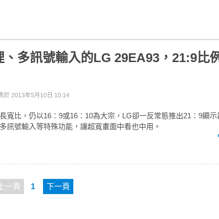
、多訊號輸入的LG 29EA93，21:9
表於
2013年5月10日 10:14
寬比，仍以16：9或16：10為大宗，LG卻一反常態推出21：9顯示器
多訊號輸入等特殊功能，讓超寬畫面中看也中用。
上一頁
1
下一頁