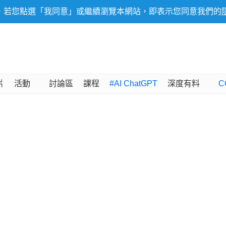
，若您點選「我同意」或繼續瀏覽本網站，即表示您同意我們的
片
活動
討論區
課程
#AI ChatGPT
深度有料
C