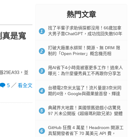
熱門文章
找了半輩子求助偵探都沒用！66歲加拿
1
大男子靠ChatGPT，成功找回失散50年
比例真是寬
家人
打破大廠墨水綁架！開源、無 DRM 限
2
制的「Open Printer」概念機亮相
用AI省下4小時竟被塞更多工作！過來人
3
29EA93，並
曝光：為什麼優秀員工不再跟你分享怎
麼使用AI
5
看全文
台積電2奈米太猛了！流片量是3奈米同
4
期的4倍，Google與蘋果搶首發、輝達
與AMD排隊等產能
典藏界大地震！美國懷舊遊戲小店驚見
5
97 片未公開版《超級瑪利歐兄弟》變體
任天堂卡帶
GitHub 狂攬 4 萬星！Headroom 開源工
6
具幫開發者省下 70 萬美元 API 費，