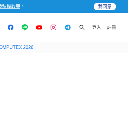
隱私權政策
。
我同意
登入
註冊
OMPUTEX 2026