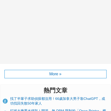
More »
熱門文章
找了半輩子求助偵探都沒用！66歲加拿大男子靠ChatGPT，成
1
功找回失散50年家人
打破大廠墨水綁架！開源、無 DRM 限制的「Open Printer」概