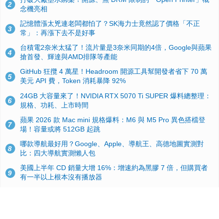
2
念機亮相
記憶體漲太兇連老闆都怕了？SK海力士竟然認了價格「不正
3
常」：再漲下去不是好事
台積電2奈米太猛了！流片量是3奈米同期的4倍，Google與蘋果
4
搶首發、輝達與AMD排隊等產能
GitHub 狂攬 4 萬星！Headroom 開源工具幫開發者省下 70 萬
5
美元 API 費，Token 消耗暴降 92%
24GB 大容量來了！NVIDIA RTX 5070 Ti SUPER 爆料總整理：
6
規格、功耗、上市時間
蘋果 2026 款 Mac mini 規格爆料：M6 與 M5 Pro 異色搭檔登
7
場！容量或將 512GB 起跳
哪款導航最好用？Google、Apple、導航王、高德地圖實測對
8
比：四大導航實測懶人包
美國上半年 CD 銷量大增 16%：增速約為黑膠 7 倍，但購買者
9
有一半以上根本沒有播放器
諾貝爾獎推手也留不住！從 AlphaFold 團隊解體看 Google 的焦
10
慮：為何明星實驗室要為 Gemini 讓路？