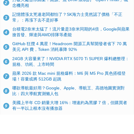
2
念機亮相
記憶體漲太兇連老闆都怕了？SK海力士竟然認了價格「不正
3
常」：再漲下去不是好事
台積電2奈米太猛了！流片量是3奈米同期的4倍，Google與蘋果
4
搶首發、輝達與AMD排隊等產能
GitHub 狂攬 4 萬星！Headroom 開源工具幫開發者省下 70 萬
5
美元 API 費，Token 消耗暴降 92%
24GB 大容量來了！NVIDIA RTX 5070 Ti SUPER 爆料總整理：
6
規格、功耗、上市時間
蘋果 2026 款 Mac mini 規格爆料：M6 與 M5 Pro 異色搭檔登
7
場！容量或將 512GB 起跳
哪款導航最好用？Google、Apple、導航王、高德地圖實測對
8
比：四大導航實測懶人包
美國上半年 CD 銷量大增 16%：增速約為黑膠 7 倍，但購買者
9
有一半以上根本沒有播放器
諾貝爾獎推手也留不住！從 AlphaFold 團隊解體看 Google 的焦
10
慮：為何明星實驗室要為 Gemini 讓路？