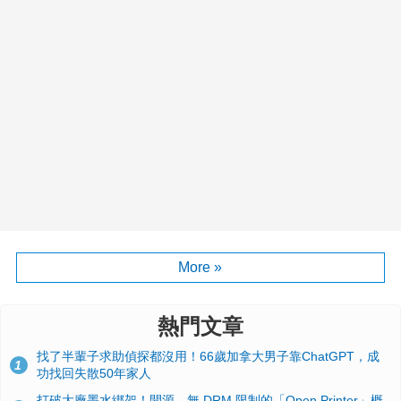
More »
熱門文章
找了半輩子求助偵探都沒用！66歲加拿大男子靠ChatGPT，成
1
功找回失散50年家人
打破大廠墨水綁架！開源、無 DRM 限制的「Open Printer」概