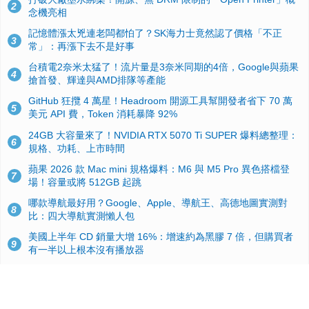
2
念機亮相
記憶體漲太兇連老闆都怕了？SK海力士竟然認了價格「不正
3
常」：再漲下去不是好事
台積電2奈米太猛了！流片量是3奈米同期的4倍，Google與蘋果
4
搶首發、輝達與AMD排隊等產能
GitHub 狂攬 4 萬星！Headroom 開源工具幫開發者省下 70 萬
5
美元 API 費，Token 消耗暴降 92%
24GB 大容量來了！NVIDIA RTX 5070 Ti SUPER 爆料總整理：
6
規格、功耗、上市時間
蘋果 2026 款 Mac mini 規格爆料：M6 與 M5 Pro 異色搭檔登
7
場！容量或將 512GB 起跳
哪款導航最好用？Google、Apple、導航王、高德地圖實測對
8
比：四大導航實測懶人包
美國上半年 CD 銷量大增 16%：增速約為黑膠 7 倍，但購買者
9
有一半以上根本沒有播放器
諾貝爾獎推手也留不住！從 AlphaFold 團隊解體看 Google 的焦
10
慮：為何明星實驗室要為 Gemini 讓路？