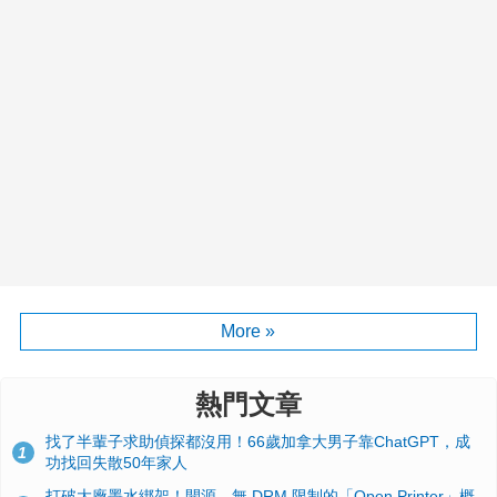
More »
熱門文章
找了半輩子求助偵探都沒用！66歲加拿大男子靠ChatGPT，成
1
功找回失散50年家人
打破大廠墨水綁架！開源、無 DRM 限制的「Open Printer」概