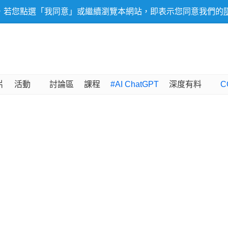
，若您點選「我同意」或繼續瀏覽本網站，即表示您同意我們的
片
活動
討論區
課程
#AI ChatGPT
深度有料
C