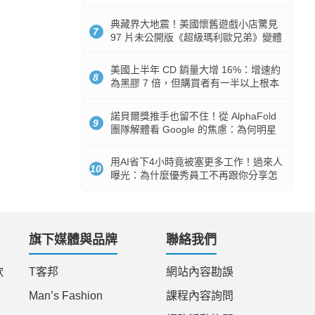
512GB 起跳
典藏界大地震！美國懷舊遊戲小店驚見
7
97 片未公開版《超級瑪利歐兄弟》變體
任天堂卡帶
美國上半年 CD 銷量大增 16%：增速約
8
為黑膠 7 倍，但購買者有一半以上根本
沒有播放器
諾貝爾獎推手也留不住！從 AlphaFold
9
團隊解體看 Google 的焦慮：為何明星
實驗室要為 Gemini 讓路？
用AI省下4小時竟被塞更多工作！過來人
10
曝光：為什麼優秀員工不再跟你分享怎
麼使用AI
旗下媒體與品牌
聯絡我們
款
T客邦
網站內容勘誤
Man’s Fashion
課程內容詢問