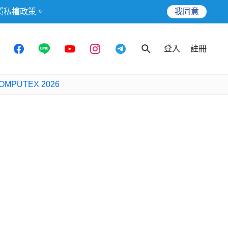
隱私權政策
。
我同意
登入
註冊
OMPUTEX 2026