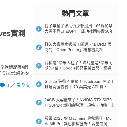
熱門文章
找了半輩子求助偵探都沒用！66歲加拿
1
大男子靠ChatGPT，成功找回失散50年
ves實測
家人
打破大廠墨水綁架！開源、無 DRM 限
2
制的「Open Printer」概念機亮相
台積電2奈米太猛了！流片量是3奈米同
3
安全軟體歷時4個
期的4倍，Google與蘋果搶首發、輝達
於全球22款網路安
與AMD排隊等產能
GitHub 狂攬 4 萬星！Headroom 開源工
4
0
看全文
具幫開發者省下 70 萬美元 API 費，
Token 消耗暴降 92%
24GB 大容量來了！NVIDIA RTX 5070
5
Ti SUPER 爆料總整理：規格、功耗、上
市時間
蘋果 2026 款 Mac mini 規格爆料：M6
6
與 M5 Pro 異色搭檔登場！容量或將