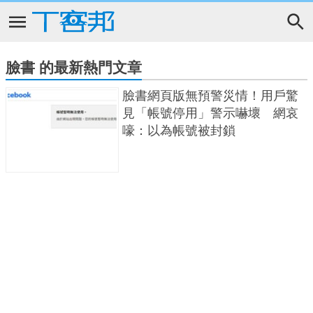
臉書 的最新熱門文章
臉書網頁版無預警災情！用戶驚
見「帳號停用」警示嚇壞 網哀
嚎：以為帳號被封鎖