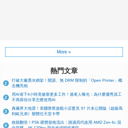
More »
熱門文章
打破大廠墨水綁架！開源、無 DRM 限制的「Open Printer」概
1
念機亮相
用AI省下4小時竟被塞更多工作！過來人曝光：為什麼優秀員工
2
不再跟你分享怎麼使用AI
典藏界大地震！美國懷舊遊戲小店驚見 97 片未公開版《超級瑪
3
利歐兄弟》變體任天堂卡帶
效能翻倍！PS6 硬體規格流出：跳過四代改用 AMD Zen 6c 混
4
合架構，4K 120fps 與全光追時代來臨