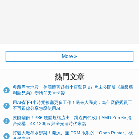
More »
熱門文章
典藏界大地震！美國懷舊遊戲小店驚見 97 片未公開版《超級瑪
1
利歐兄弟》變體任天堂卡帶
用AI省下4小時竟被塞更多工作！過來人曝光：為什麼優秀員工
2
不再跟你分享怎麼使用AI
效能翻倍！PS6 硬體規格流出：跳過四代改用 AMD Zen 6c 混
3
合架構，4K 120fps 與全光追時代來臨
打破大廠墨水綁架！開源、無 DRM 限制的「Open Printer」概
4
念機亮相