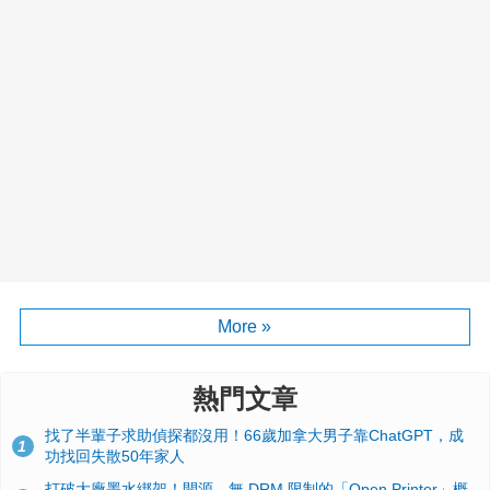
More »
熱門文章
找了半輩子求助偵探都沒用！66歲加拿大男子靠ChatGPT，成
1
功找回失散50年家人
打破大廠墨水綁架！開源、無 DRM 限制的「Open Printer」概