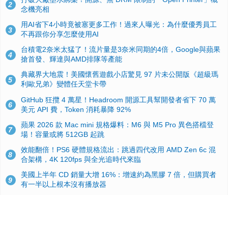
2
念機亮相
用AI省下4小時竟被塞更多工作！過來人曝光：為什麼優秀員工
3
不再跟你分享怎麼使用AI
台積電2奈米太猛了！流片量是3奈米同期的4倍，Google與蘋果
4
搶首發、輝達與AMD排隊等產能
典藏界大地震！美國懷舊遊戲小店驚見 97 片未公開版《超級瑪
5
利歐兄弟》變體任天堂卡帶
GitHub 狂攬 4 萬星！Headroom 開源工具幫開發者省下 70 萬
6
美元 API 費，Token 消耗暴降 92%
蘋果 2026 款 Mac mini 規格爆料：M6 與 M5 Pro 異色搭檔登
7
場！容量或將 512GB 起跳
效能翻倍！PS6 硬體規格流出：跳過四代改用 AMD Zen 6c 混
8
合架構，4K 120fps 與全光追時代來臨
美國上半年 CD 銷量大增 16%：增速約為黑膠 7 倍，但購買者
9
有一半以上根本沒有播放器
諾貝爾獎推手也留不住！從 AlphaFold 團隊解體看 Google 的焦
10
慮：為何明星實驗室要為 Gemini 讓路？