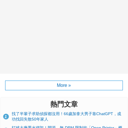
More »
熱門文章
找了半輩子求助偵探都沒用！66歲加拿大男子靠ChatGPT，成
1
功找回失散50年家人
打破大廠墨水綁架！開源、無 DRM 限制的「Open Printer」概