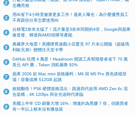
2
念機亮相
用AI省下4小時竟被塞更多工作！過來人曝光：為什麼優秀員工
3
不再跟你分享怎麼使用AI
台積電2奈米太猛了！流片量是3奈米同期的4倍，Google與蘋果
4
搶首發、輝達與AMD排隊等產能
典藏界大地震！美國懷舊遊戲小店驚見 97 片未公開版《超級瑪
5
利歐兄弟》變體任天堂卡帶
GitHub 狂攬 4 萬星！Headroom 開源工具幫開發者省下 70 萬
6
美元 API 費，Token 消耗暴降 92%
蘋果 2026 款 Mac mini 規格爆料：M6 與 M5 Pro 異色搭檔登
7
場！容量或將 512GB 起跳
效能翻倍！PS6 硬體規格流出：跳過四代改用 AMD Zen 6c 混
8
合架構，4K 120fps 與全光追時代來臨
美國上半年 CD 銷量大增 16%：增速約為黑膠 7 倍，但購買者
9
有一半以上根本沒有播放器
諾貝爾獎推手也留不住！從 AlphaFold 團隊解體看 Google 的焦
10
慮：為何明星實驗室要為 Gemini 讓路？