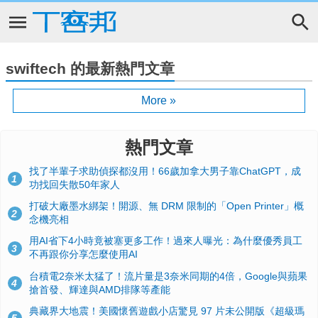
swiftech 的最新熱門文章
More »
熱門文章
找了半輩子求助偵探都沒用！66歲加拿大男子靠ChatGPT，成
1
功找回失散50年家人
打破大廠墨水綁架！開源、無 DRM 限制的「Open Printer」概
2
念機亮相
用AI省下4小時竟被塞更多工作！過來人曝光：為什麼優秀員工
3
不再跟你分享怎麼使用AI
台積電2奈米太猛了！流片量是3奈米同期的4倍，Google與蘋果
4
搶首發、輝達與AMD排隊等產能
典藏界大地震！美國懷舊遊戲小店驚見 97 片未公開版《超級瑪