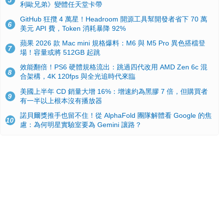
5
利歐兄弟》變體任天堂卡帶
GitHub 狂攬 4 萬星！Headroom 開源工具幫開發者省下 70 萬
6
美元 API 費，Token 消耗暴降 92%
蘋果 2026 款 Mac mini 規格爆料：M6 與 M5 Pro 異色搭檔登
7
場！容量或將 512GB 起跳
效能翻倍！PS6 硬體規格流出：跳過四代改用 AMD Zen 6c 混
8
合架構，4K 120fps 與全光追時代來臨
美國上半年 CD 銷量大增 16%：增速約為黑膠 7 倍，但購買者
9
有一半以上根本沒有播放器
諾貝爾獎推手也留不住！從 AlphaFold 團隊解體看 Google 的焦
10
慮：為何明星實驗室要為 Gemini 讓路？