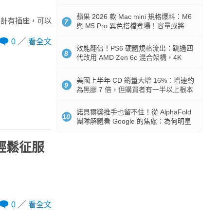
Token 消耗暴降 92%
蘋果 2026 款 Mac mini 規格爆料：M6
設計有插座，可以
7
與 M5 Pro 異色搭檔登場！容量或將
？
512GB 起跳
0
看全文
效能翻倍！PS6 硬體規格流出：跳過四
8
代改用 AMD Zen 6c 混合架構，4K
120fps 與全光追時代來臨
美國上半年 CD 銷量大增 16%：增速約
9
為黑膠 7 倍，但購買者有一半以上根本
沒有播放器
諾貝爾獎推手也留不住！從 AlphaFold
10
團隊解體看 Google 的焦慮：為何明星
實驗室要為 Gemini 讓路？
你輕鬆征服
0
看全文