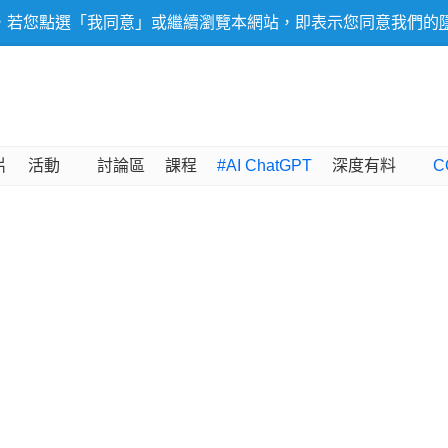
，若您點選「我同意」或繼續瀏覽本網站，即表示您同意我們的
片
活動
討論區
課程
#AI ChatGPT
深度有料
C