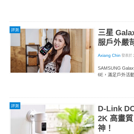
評測
三星 Gal
服戶外嚴
Axiang Chin
發表於
SAMSUNG Gala
6E，滿足戶外活
評測
D-Link
2K 高畫
神！