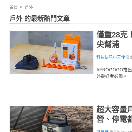
首頁
戶外
戶外 的最新熱門文章
僅重28克！
尖幫浦
科技快訊小天使
發
AEROGOGO
外愛好者必備。
超大容量
營、停電