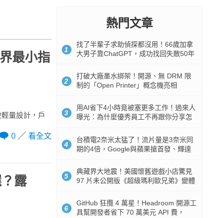
熱門文章
找了半輩子求助偵探都沒用！66歲加拿
1
大男子靠ChatGPT，成功找回失散50年
戰世界最小指
家人
打破大廠墨水綁架！開源、無 DRM 限
2
制的「Open Printer」概念機亮相
用AI省下4小時竟被塞更多工作！過來人
3
致輕量設計，戶
曝光：為什麼優秀員工不再跟你分享怎
麼使用AI
0
看全文
台積電2奈米太猛了！流片量是3奈米同
4
期的4倍，Google與蘋果搶首發、輝達
與AMD排隊等產能
典藏界大地震！美國懷舊遊戲小店驚見
5
選？露
97 片未公開版《超級瑪利歐兄弟》變體
任天堂卡帶
GitHub 狂攬 4 萬星！Headroom 開源工
6
具幫開發者省下 70 萬美元 API 費，