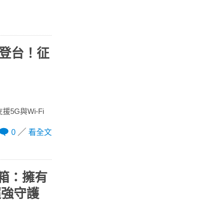
正式登台！征
支援5G與Wi-Fi
0
看全文
開箱：擁有
超強守護