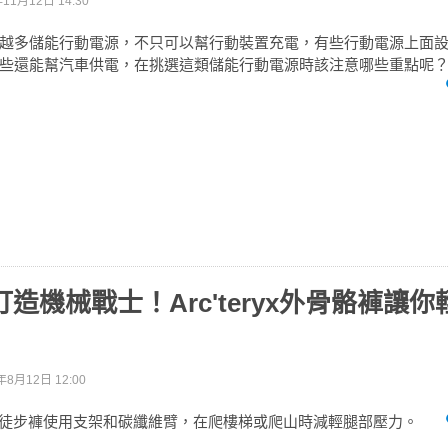
年11月12日 14:30
越多儲能行動電源，不只可以幫行動裝置充電，有些行動電源上面
些還能幫汽車供電，在挑選這類儲能行動電源時該注意哪些重點呢
元打造機械戰士！Arc'teryx外骨骼褲讓
年8月12日 12:00
的Mo/Go徒步褲使用支架和碳纖維臂，在爬樓梯或爬山時減輕腿部壓力。