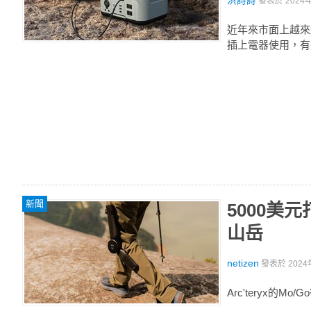
洪詩詩
發表於
2024
近年來市面上越來
插上電器使用，有
新聞
5000美
山岳
netizen
發表於
2024
Arc'teryx