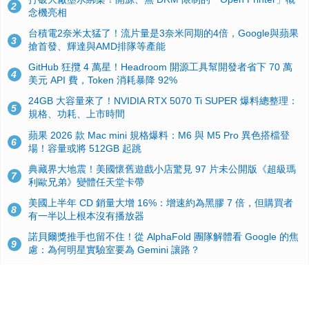
2
念機亮相
台積電2奈米太猛了！流片量是3奈米同期的4倍，Google與蘋果
3
搶首發、輝達與AMD排隊等產能
GitHub 狂攬 4 萬星！Headroom 開源工具幫開發者省下 70 萬
4
美元 API 費，Token 消耗暴降 92%
24GB 大容量來了！NVIDIA RTX 5070 Ti SUPER 爆料總整理：
5
規格、功耗、上市時間
蘋果 2026 款 Mac mini 規格爆料：M6 與 M5 Pro 異色搭檔登
6
場！容量或將 512GB 起跳
典藏界大地震！美國懷舊遊戲小店驚見 97 片未公開版《超級瑪
7
利歐兄弟》變體任天堂卡帶
美國上半年 CD 銷量大增 16%：增速約為黑膠 7 倍，但購買者
8
有一半以上根本沒有播放器
諾貝爾獎推手也留不住！從 AlphaFold 團隊解體看 Google 的焦
9
慮：為何明星實驗室要為 Gemini 讓路？
用AI省下4小時竟被塞更多工作！過來人曝光：為什麼優秀員工
10
不再跟你分享怎麼使用AI