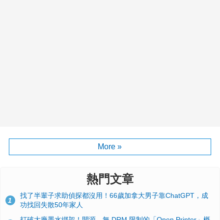
More »
熱門文章
找了半輩子求助偵探都沒用！66歲加拿大男子靠ChatGPT，成
1
功找回失散50年家人
打破大廠墨水綁架！開源、無 DRM 限制的「Open Printer」概