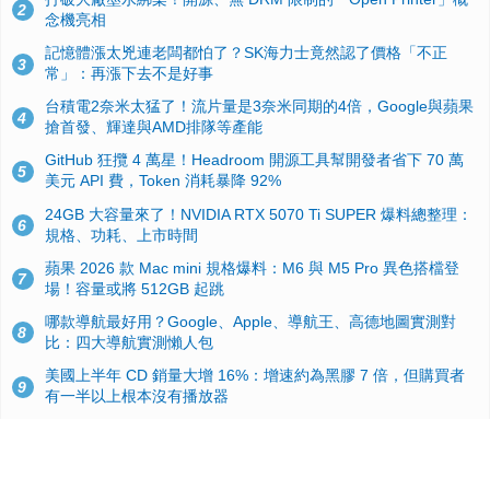
2
念機亮相
記憶體漲太兇連老闆都怕了？SK海力士竟然認了價格「不正
3
常」：再漲下去不是好事
台積電2奈米太猛了！流片量是3奈米同期的4倍，Google與蘋果
4
搶首發、輝達與AMD排隊等產能
GitHub 狂攬 4 萬星！Headroom 開源工具幫開發者省下 70 萬
5
美元 API 費，Token 消耗暴降 92%
24GB 大容量來了！NVIDIA RTX 5070 Ti SUPER 爆料總整理：
6
規格、功耗、上市時間
蘋果 2026 款 Mac mini 規格爆料：M6 與 M5 Pro 異色搭檔登
7
場！容量或將 512GB 起跳
哪款導航最好用？Google、Apple、導航王、高德地圖實測對
8
比：四大導航實測懶人包
美國上半年 CD 銷量大增 16%：增速約為黑膠 7 倍，但購買者
9
有一半以上根本沒有播放器
諾貝爾獎推手也留不住！從 AlphaFold 團隊解體看 Google 的焦
10
慮：為何明星實驗室要為 Gemini 讓路？