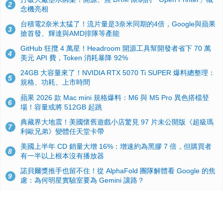
2
念機亮相
台積電2奈米太猛了！流片量是3奈米同期的4倍，Google與蘋果
3
搶首發、輝達與AMD排隊等產能
GitHub 狂攬 4 萬星！Headroom 開源工具幫開發者省下 70 萬
4
美元 API 費，Token 消耗暴降 92%
24GB 大容量來了！NVIDIA RTX 5070 Ti SUPER 爆料總整理：
5
規格、功耗、上市時間
蘋果 2026 款 Mac mini 規格爆料：M6 與 M5 Pro 異色搭檔登
6
場！容量或將 512GB 起跳
典藏界大地震！美國懷舊遊戲小店驚見 97 片未公開版《超級瑪
7
利歐兄弟》變體任天堂卡帶
美國上半年 CD 銷量大增 16%：增速約為黑膠 7 倍，但購買者
8
有一半以上根本沒有播放器
諾貝爾獎推手也留不住！從 AlphaFold 團隊解體看 Google 的焦
9
慮：為何明星實驗室要為 Gemini 讓路？
用AI省下4小時竟被塞更多工作！過來人曝光：為什麼優秀員工
10
不再跟你分享怎麼使用AI