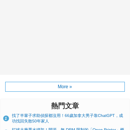
More »
熱門文章
找了半輩子求助偵探都沒用！66歲加拿大男子靠ChatGPT，成
1
功找回失散50年家人
打破大廠墨水綁架！開源、無 DRM 限制的「Open Printer」概