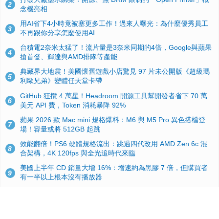
2
念機亮相
用AI省下4小時竟被塞更多工作！過來人曝光：為什麼優秀員工
3
不再跟你分享怎麼使用AI
台積電2奈米太猛了！流片量是3奈米同期的4倍，Google與蘋果
4
搶首發、輝達與AMD排隊等產能
典藏界大地震！美國懷舊遊戲小店驚見 97 片未公開版《超級瑪
5
利歐兄弟》變體任天堂卡帶
GitHub 狂攬 4 萬星！Headroom 開源工具幫開發者省下 70 萬
6
美元 API 費，Token 消耗暴降 92%
蘋果 2026 款 Mac mini 規格爆料：M6 與 M5 Pro 異色搭檔登
7
場！容量或將 512GB 起跳
效能翻倍！PS6 硬體規格流出：跳過四代改用 AMD Zen 6c 混
8
合架構，4K 120fps 與全光追時代來臨
美國上半年 CD 銷量大增 16%：增速約為黑膠 7 倍，但購買者
9
有一半以上根本沒有播放器
諾貝爾獎推手也留不住！從 AlphaFold 團隊解體看 Google 的焦
10
慮：為何明星實驗室要為 Gemini 讓路？