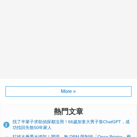
More »
熱門文章
找了半輩子求助偵探都沒用！66歲加拿大男子靠ChatGPT，成
1
功找回失散50年家人
打破大廠墨水綁架！開源、無 DRM 限制的「Open Printer」概