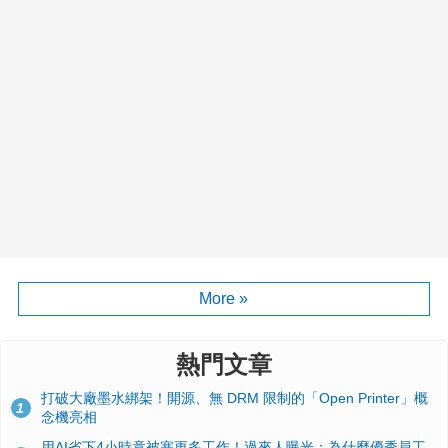
More »
熱門文章
打破大廠墨水綁架！開源、無 DRM 限制的「Open Printer」概
1
念機亮相
用AI省下4小時竟被塞更多工作！過來人曝光：為什麼優秀員工