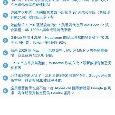
2
不再跟你分享怎麼使用AI
典藏界大地震！美國懷舊遊戲小店驚見 97 片未公開版《超級瑪
3
利歐兄弟》變體任天堂卡帶
效能翻倍！PS6 硬體規格流出：跳過四代改用 AMD Zen 6c 混
4
合架構，4K 120fps 與全光追時代來臨
GitHub 狂攬 4 萬星！Headroom 開源工具幫開發者省下 70 萬
5
美元 API 費，Token 消耗暴降 92%
蘋果 2026 款 Mac mini 規格爆料：M6 與 M5 Pro 異色搭檔登
6
場！容量或將 512GB 起跳
Linux 市占率突然翻倍、Windows 跌破六成？最新數據背後恐另
7
有原因
台積電2奈米太猛了！流片量是3奈米同期的4倍，Google與蘋果
8
搶首發、輝達與AMD排隊等產能
諾貝爾獎推手也留不住！從 AlphaFold 團隊解體看 Google 的焦
9
慮：為何明星實驗室要為 Gemini 讓路？
ASUS Pad 開賣！12.2 吋雙層 OLED、售價 19,900 元，指定電
10
信資費最低 0 元入手