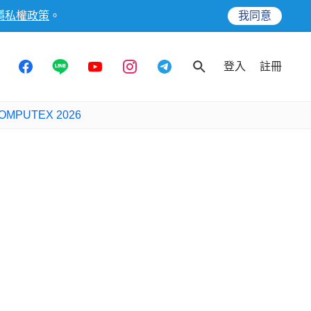
隱私權政策
。
我同意
登入
註冊
OMPUTEX 2026