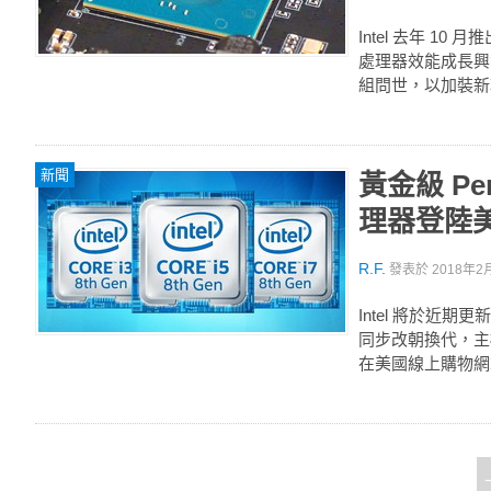
Intel 去年 10
處理器效能成長興奮之
組問世，以加裝新功
新聞
黃金級 Pen
理器登陸
R.F.
發表於
2018年2月
Intel 將於近期更新
同步改朝換代，主機
在美國線上購物網站