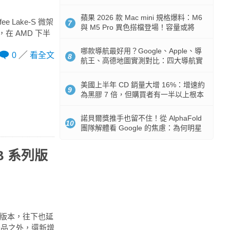
市時間
蘋果 2026 款 Mac mini 規格爆料：M6
e Lake-S 微架
7
與 M5 Pro 異色搭檔登場！容量或將
在 AMD 下半
512GB 起跳
哪款導航最好用？Google、Apple、導
0
看全文
8
航王、高德地圖實測對比：四大導航實
測懶人包
美國上半年 CD 銷量大增 16%：增速約
9
為黑膠 7 倍，但購買者有一半以上根本
沒有播放器
諾貝爾獎推手也留不住！從 AlphaFold
10
團隊解體看 Google 的焦慮：為何明星
實驗室要為 Gemini 讓路？
 B 系列版
行動版本，往下也延
述已知產品之外，還新增