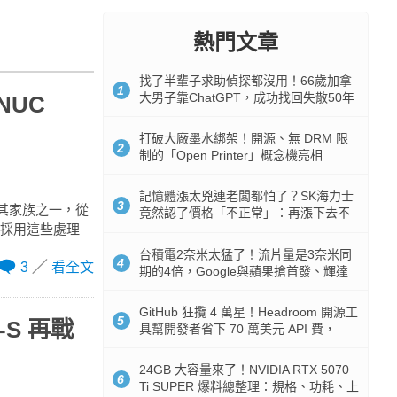
熱門文章
找了半輩子求助偵探都沒用！66歲加拿
1
大男子靠ChatGPT，成功找回失散50年
 NUC
家人
打破大廠墨水綁架！開源、無 DRM 限
2
制的「Open Printer」概念機亮相
記憶體漲太兇連老闆都怕了？SK海力士
3
 為其家族之一，從
竟然認了價格「不正常」：再漲下去不
UC 也採用這些處理
是好事
台積電2奈米太猛了！流片量是3奈米同
4
3
看全文
期的4倍，Google與蘋果搶首發、輝達
與AMD排隊等產能
GitHub 狂攬 4 萬星！Headroom 開源工
5
e-S 再戰
具幫開發者省下 70 萬美元 API 費，
Token 消耗暴降 92%
24GB 大容量來了！NVIDIA RTX 5070
6
Ti SUPER 爆料總整理：規格、功耗、上