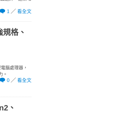
1
看全文
最強規格、
筆記型電腦處理器，
力。
0
看全文
en2、