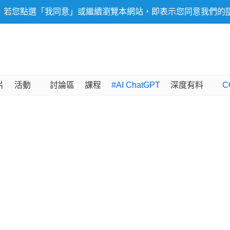
，若您點選「我同意」或繼續瀏覽本網站，即表示您同意我們的
片
活動
討論區
課程
#AI ChatGPT
深度有料
C