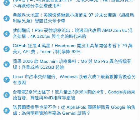
2
不再跟你分享怎麼使用AI
典藏界大地震！美國懷舊遊戲小店驚見 97 片未公開版《超級瑪
3
利歐兄弟》變體任天堂卡帶
效能翻倍！PS6 硬體規格流出：跳過四代改用 AMD Zen 6c 混
4
合架構，4K 120fps 與全光追時代來臨
GitHub 狂攬 4 萬星！Headroom 開源工具幫開發者省下 70 萬
5
美元 API 費，Token 消耗暴降 92%
蘋果 2026 款 Mac mini 規格爆料：M6 與 M5 Pro 異色搭檔登
6
場！容量或將 512GB 起跳
Linux 市占率突然翻倍、Windows 跌破六成？最新數據背後恐另
7
有原因
台積電2奈米太猛了！流片量是3奈米同期的4倍，Google與蘋果
8
搶首發、輝達與AMD排隊等產能
諾貝爾獎推手也留不住！從 AlphaFold 團隊解體看 Google 的焦
9
慮：為何明星實驗室要為 Gemini 讓路？
ASUS Pad 開賣！12.2 吋雙層 OLED、售價 19,900 元，指定電
10
信資費最低 0 元入手