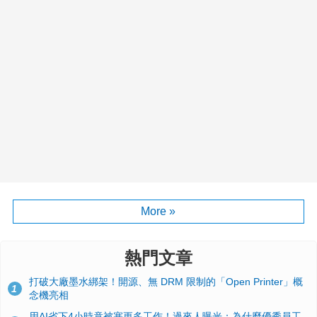
More »
熱門文章
打破大廠墨水綁架！開源、無 DRM 限制的「Open Printer」概
1
念機亮相
用AI省下4小時竟被塞更多工作！過來人曝光：為什麼優秀員工