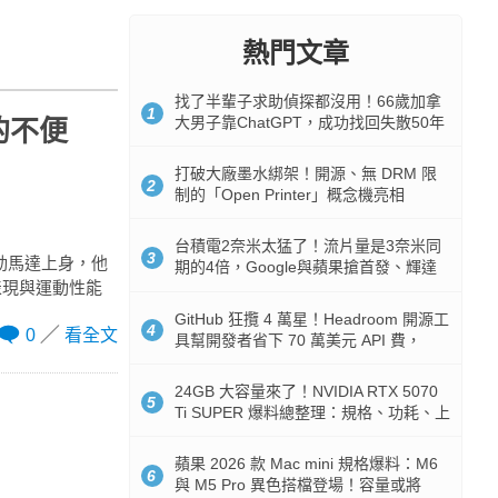
熱門文章
找了半輩子求助偵探都沒用！66歲加拿
1
大男子靠ChatGPT，成功找回失散50年
真的不便
家人
打破大廠墨水綁架！開源、無 DRM 限
2
制的「Open Printer」概念機亮相
台積電2奈米太猛了！流片量是3奈米同
3
電動馬達上身，他
期的4倍，Google與蘋果搶首發、輝達
表現與運動性能
與AMD排隊等產能
GitHub 狂攬 4 萬星！Headroom 開源工
4
0
看全文
具幫開發者省下 70 萬美元 API 費，
Token 消耗暴降 92%
24GB 大容量來了！NVIDIA RTX 5070
5
Ti SUPER 爆料總整理：規格、功耗、上
市時間
蘋果 2026 款 Mac mini 規格爆料：M6
6
與 M5 Pro 異色搭檔登場！容量或將