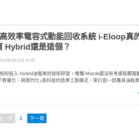
6的高效率電容式動能回收系統 i-Eloop
 Hybrid還是這個？
2016年2月19日 00:00
紛投入 Hybrid油電車的技術研發，唯獨 Mazda還沒有考慮裝顆
｢輕量化、與現代化｣高科技的造車工藝模式，來打造一部兼具油耗
上一頁
1
下一頁