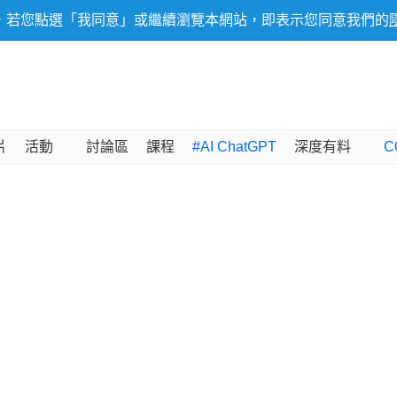
，若您點選「我同意」或繼續瀏覽本網站，即表示您同意我們的
片
活動
討論區
課程
#AI ChatGPT
深度有料
C