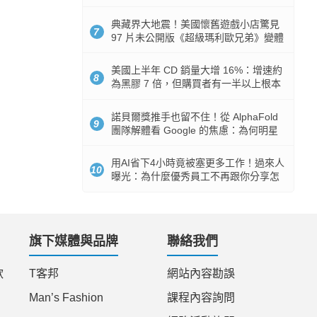
512GB 起跳
典藏界大地震！美國懷舊遊戲小店驚見
7
97 片未公開版《超級瑪利歐兄弟》變體
任天堂卡帶
美國上半年 CD 銷量大增 16%：增速約
8
為黑膠 7 倍，但購買者有一半以上根本
沒有播放器
諾貝爾獎推手也留不住！從 AlphaFold
9
團隊解體看 Google 的焦慮：為何明星
實驗室要為 Gemini 讓路？
用AI省下4小時竟被塞更多工作！過來人
10
曝光：為什麼優秀員工不再跟你分享怎
麼使用AI
旗下媒體與品牌
聯絡我們
款
T客邦
網站內容勘誤
Man’s Fashion
課程內容詢問