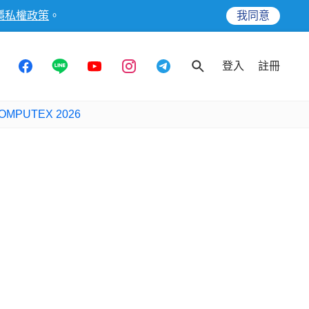
隱私權政策
。
我同意
登入
註冊
OMPUTEX 2026