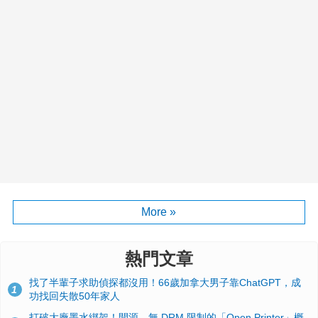
More »
熱門文章
找了半輩子求助偵探都沒用！66歲加拿大男子靠ChatGPT，成
1
功找回失散50年家人
打破大廠墨水綁架！開源、無 DRM 限制的「Open Printer」概