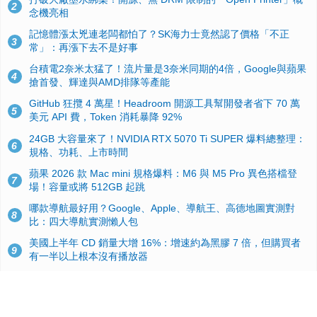
2
念機亮相
記憶體漲太兇連老闆都怕了？SK海力士竟然認了價格「不正
3
常」：再漲下去不是好事
台積電2奈米太猛了！流片量是3奈米同期的4倍，Google與蘋果
4
搶首發、輝達與AMD排隊等產能
GitHub 狂攬 4 萬星！Headroom 開源工具幫開發者省下 70 萬
5
美元 API 費，Token 消耗暴降 92%
24GB 大容量來了！NVIDIA RTX 5070 Ti SUPER 爆料總整理：
6
規格、功耗、上市時間
蘋果 2026 款 Mac mini 規格爆料：M6 與 M5 Pro 異色搭檔登
7
場！容量或將 512GB 起跳
哪款導航最好用？Google、Apple、導航王、高德地圖實測對
8
比：四大導航實測懶人包
美國上半年 CD 銷量大增 16%：增速約為黑膠 7 倍，但購買者
9
有一半以上根本沒有播放器
諾貝爾獎推手也留不住！從 AlphaFold 團隊解體看 Google 的焦
10
慮：為何明星實驗室要為 Gemini 讓路？