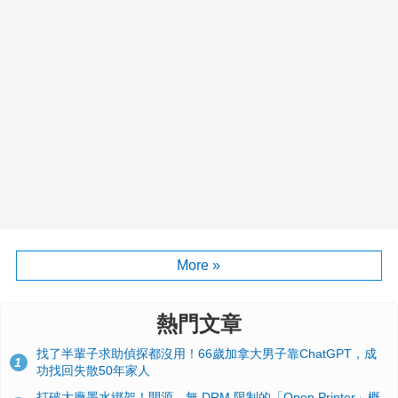
More »
熱門文章
找了半輩子求助偵探都沒用！66歲加拿大男子靠ChatGPT，成
1
功找回失散50年家人
打破大廠墨水綁架！開源、無 DRM 限制的「Open Printer」概