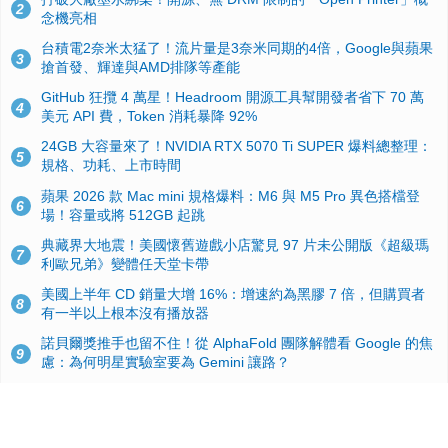
2
念機亮相
台積電2奈米太猛了！流片量是3奈米同期的4倍，Google與蘋果
3
搶首發、輝達與AMD排隊等產能
GitHub 狂攬 4 萬星！Headroom 開源工具幫開發者省下 70 萬
4
美元 API 費，Token 消耗暴降 92%
24GB 大容量來了！NVIDIA RTX 5070 Ti SUPER 爆料總整理：
5
規格、功耗、上市時間
蘋果 2026 款 Mac mini 規格爆料：M6 與 M5 Pro 異色搭檔登
6
場！容量或將 512GB 起跳
典藏界大地震！美國懷舊遊戲小店驚見 97 片未公開版《超級瑪
7
利歐兄弟》變體任天堂卡帶
美國上半年 CD 銷量大增 16%：增速約為黑膠 7 倍，但購買者
8
有一半以上根本沒有播放器
諾貝爾獎推手也留不住！從 AlphaFold 團隊解體看 Google 的焦
9
慮：為何明星實驗室要為 Gemini 讓路？
用AI省下4小時竟被塞更多工作！過來人曝光：為什麼優秀員工
10
不再跟你分享怎麼使用AI