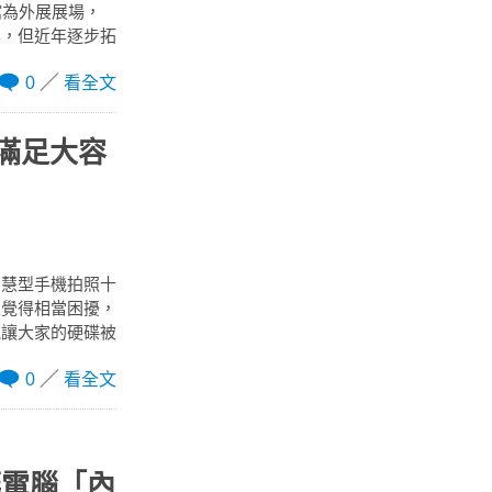
館為外展展場，
業，但近年逐步拓
0
看全文
－滿足大容
智慧型手機拍照十
人覺得相當困擾，
能讓大家的硬碟被
0
看全文
讓電腦「內