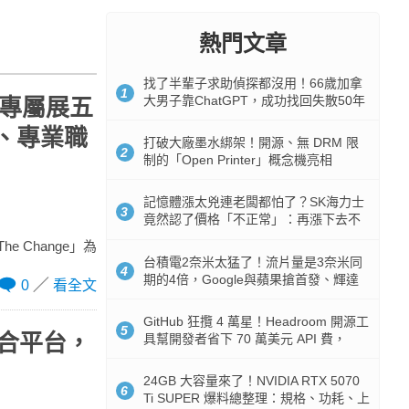
熱門文章
找了半輩子求助偵探都沒用！66歲加拿
1
大男子靠ChatGPT，成功找回失散50年
客戶專屬展五
家人
級、專業職
打破大廠墨水綁架！開源、無 DRM 限
2
制的「Open Printer」概念機亮相
記憶體漲太兇連老闆都怕了？SK海力士
3
竟然認了價格「不正常」：再漲下去不
是好事
e Change」為
台積電2奈米太猛了！流片量是3奈米同
4
期的4倍，Google與蘋果搶首發、輝達
0
看全文
與AMD排隊等產能
GitHub 狂攬 4 萬星！Headroom 開源工
5
整合平台，
具幫開發者省下 70 萬美元 API 費，
Token 消耗暴降 92%
24GB 大容量來了！NVIDIA RTX 5070
6
Ti SUPER 爆料總整理：規格、功耗、上