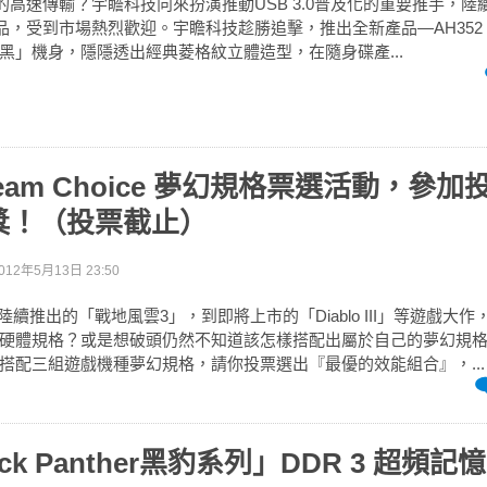
.0的高速傳輸？宇瞻科技向來扮演推動USB 3.0普及化的重要推手，
碟產品，受到市場熱烈歡迎。宇瞻科技趁勝追擊，推出全新產品—AH352 U
黑」機身，隱隱透出經典菱格紋立體造型，在隨身碟產...
ream Choice 夢幻規格票選活動，參
獎！（投票截止）
012年5月13日 23:50
2年陸續推出的「戰地風雲3」，到即將上市的「Diablo III」等遊戲大
硬體規格？或是想破頭仍然不知道該怎樣搭配出屬於自己的夢幻規格
搭配三組遊戲機種夢幻規格，請你投票選出『最優的效能組合』，...
ck Panther黑豹系列」DDR 3 超頻