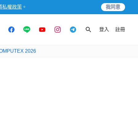
隱私權政策
。
我同意
登入
註冊
OMPUTEX 2026