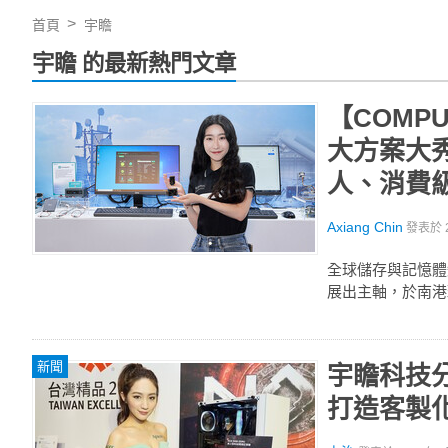
首頁
宇瞻
宇瞻 的最新熱門文章
【COMPU
大方案大秀
人、消費
Axiang Chin
發表於
全球儲存與記憶體知名品
展出主軸，於南港雅
新聞
宇瞻科技分
打造客製