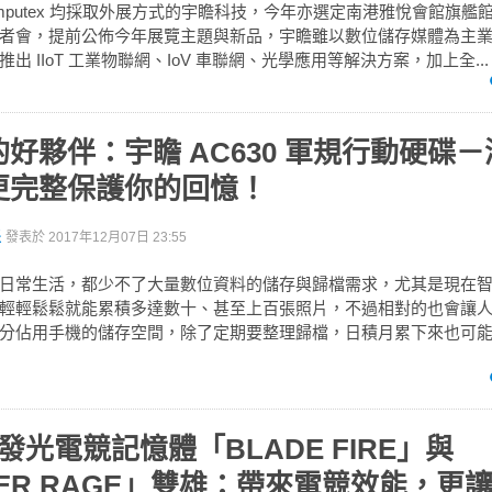
omputex 均採取外展方式的宇瞻科技，今年亦選定南港雅悅會館旗艦
者會，提前公佈今年展覽主題與新品，宇瞻雖以數位儲存媒體為主
出 IIoT 工業物聯網、IoV 車聯網、光學應用等解決方案，加上全...
好夥伴：宇瞻 AC630 軍規行動硬碟
更完整保護你的回憶！
派
發表於
2017年12月07日 23:55
日常生活，都少不了大量數位資料的儲存與歸檔需求，尤其是現在
輕輕鬆鬆就能累積多達數十、甚至上百張照片，不過相對的也會讓
分佔用手機的儲存空間，除了定期要整理歸檔，日積月累下來也可
 發光電競記憶體「BLADE FIRE」與
HER RAGE」雙雄：帶來電競效能，更