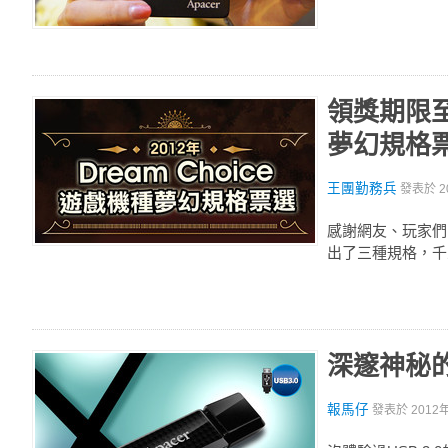
領獎期限至2
夢幻規格
王團勤務兵
發表於
2
感謝網友、玩家們的
出了三種規格，千
深邃神秘的科
報馬仔
發表於
2012