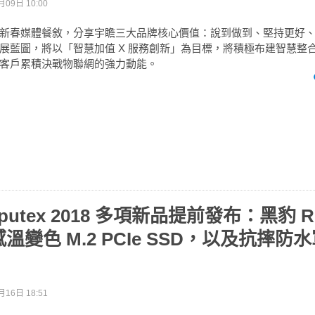
月09日 10:00
新春媒體餐敘，分享宇瞻三大品牌核心價值：說到做到、堅持更好
展藍圖，將以「智慧加值 X 服務創新」為目標，將積極布建智慧整
客戶累積決戰物聯網的強力動能。
putex 2018 多項新品提前發布：黑豹 
溫變色 M.2 PCIe SSD，以及抗摔防
月16日 18:51