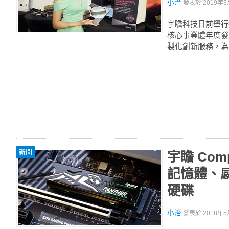
小治
發表於
2019年3
宇瞻科技日前舉行
核心事業體年度發
製化創新服務，為
新聞
宇瞻 Com
記憶體、感
硬碟
小治
發表於
2018年5