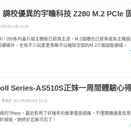
校優異的宇瞻科技 Z280 M.2 PCIe
17年4月24日 10:30
l 100 / 200系列晶片組主機板已蔚為主流，M.2插槽也已逐漸成為主
固態硬碟外，也有不少玩家更青睞不佔機殼空間的M.2介面固態硬碟。
ProII Series-AS510S正妹一周間體驗心
派
發表於
2014年9月04日 15:32
資的Tiffany，最近對用了好幾年的舊筆電很頭痛，不僅開機速度愈
妙損毀，她終於忍無可忍了！