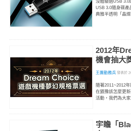
沒體驗過USB 3
USB 3.0隨身
典雅半透明「晶燦
2012年D
機會抽大
王團勤務兵
發表於
2
隨著2011~201
在猶豫該怎麼更新
活動，我們為大家
宇瞻「Bla