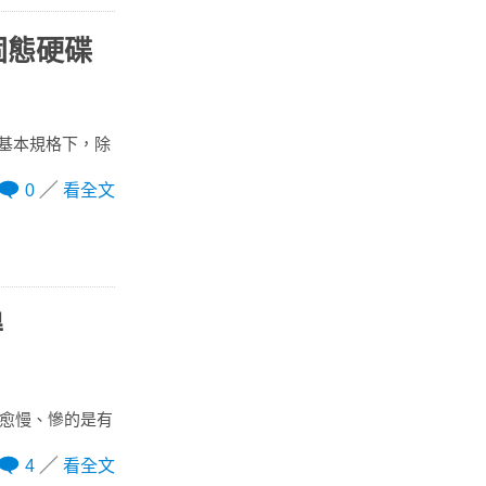
 固態硬碟
機版基本規格下，除
0
看全文
得
來愈慢、慘的是有
4
看全文