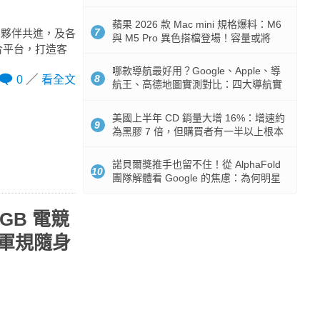
市時間
蘋果 2026 款 Mac mini 規格爆料：M6
7
、夥伴共進，及各
與 M5 Pro 異色搭檔登場！容量或將
合平台，打造客
512GB 起跳
哪款導航最好用？Google、Apple、導
8
0
看全文
航王、高德地圖實測對比：四大導航實
測懶人包
美國上半年 CD 銷量大增 16%：增速約
9
為黑膠 7 倍，但購買者有一半以上根本
沒有播放器
諾貝爾獎推手也留不住！從 AlphaFold
10
團隊解體看 Google 的焦慮：為何明星
實驗室要為 Gemini 讓路？
RGB 電競
水軍規隨身