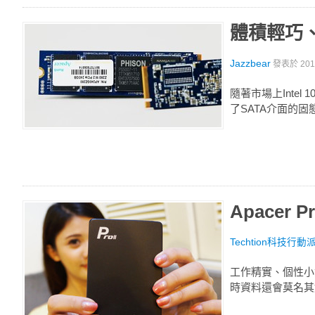
體積輕巧、調
Jazzbear
發表於
20
隨著市場上Inte
了SATA介面的
Apacer 
Techtion科技行動
工作精實、個性小
時資料還會莫名其