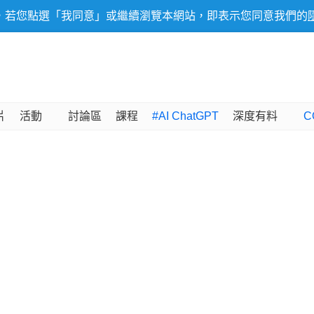
，若您點選「我同意」或繼續瀏覽本網站，即表示您同意我們的
片
活動
討論區
課程
#AI ChatGPT
深度有料
C