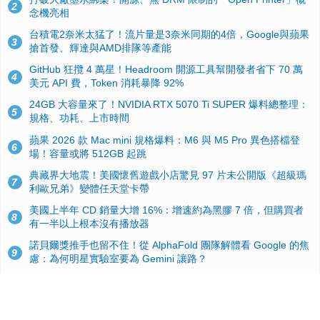
2
念機亮相
台積電2奈米太猛了！流片量是3奈米同期的4倍，Google與蘋果
3
搶首發、輝達與AMD排隊等產能
GitHub 狂攬 4 萬星！Headroom 開源工具幫開發者省下 70 萬
4
美元 API 費，Token 消耗暴降 92%
24GB 大容量來了！NVIDIA RTX 5070 Ti SUPER 爆料總整理：
5
規格、功耗、上市時間
蘋果 2026 款 Mac mini 規格爆料：M6 與 M5 Pro 異色搭檔登
6
場！容量或將 512GB 起跳
典藏界大地震！美國懷舊遊戲小店驚見 97 片未公開版《超級瑪
7
利歐兄弟》變體任天堂卡帶
美國上半年 CD 銷量大增 16%：增速約為黑膠 7 倍，但購買者
8
有一半以上根本沒有播放器
諾貝爾獎推手也留不住！從 AlphaFold 團隊解體看 Google 的焦
9
慮：為何明星實驗室要為 Gemini 讓路？
用AI省下4小時竟被塞更多工作！過來人曝光：為什麼優秀員工
10
不再跟你分享怎麼使用AI