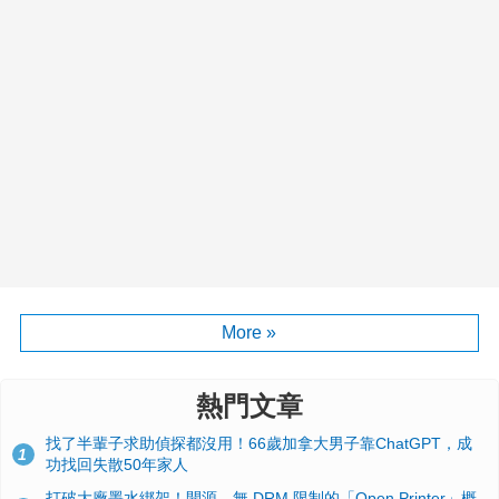
More »
熱門文章
找了半輩子求助偵探都沒用！66歲加拿大男子靠ChatGPT，成
1
功找回失散50年家人
打破大廠墨水綁架！開源、無 DRM 限制的「Open Printer」概