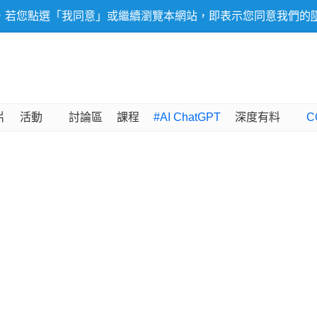
，若您點選「我同意」或繼續瀏覽本網站，即表示您同意我們的
片
活動
討論區
課程
#AI ChatGPT
深度有料
C