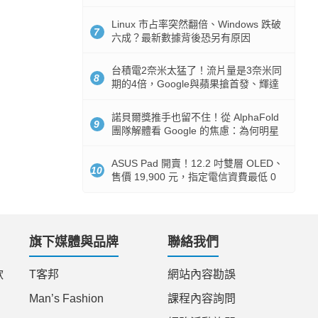
512GB 起跳
Linux 市占率突然翻倍、Windows 跌破
7
六成？最新數據背後恐另有原因
台積電2奈米太猛了！流片量是3奈米同
8
期的4倍，Google與蘋果搶首發、輝達
與AMD排隊等產能
諾貝爾獎推手也留不住！從 AlphaFold
9
團隊解體看 Google 的焦慮：為何明星
實驗室要為 Gemini 讓路？
ASUS Pad 開賣！12.2 吋雙層 OLED、
10
售價 19,900 元，指定電信資費最低 0
元入手
旗下媒體與品牌
聯絡我們
款
T客邦
網站內容勘誤
Man’s Fashion
課程內容詢問