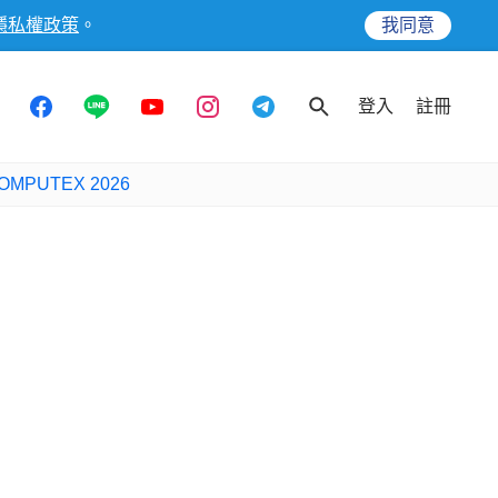
隱私權政策
。
我同意
登入
註冊
OMPUTEX 2026