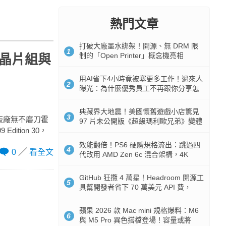
熱門文章
打破大廠墨水綁架！開源、無 DRM 限
1
制的「Open Printer」概念機亮相
99 晶片組與
用AI省下4小時竟被塞更多工作！過來人
2
曝光：為什麼優秀員工不再跟你分享怎
麼使用AI
典藏界大地震！美國懷舊遊戲小店驚見
3
，各家板廠無不磨刀霍
97 片未公開版《超級瑪利歐兄弟》變體
dition 30，
任天堂卡帶
效能翻倍！PS6 硬體規格流出：跳過四
4
0
看全文
代改用 AMD Zen 6c 混合架構，4K
120fps 與全光追時代來臨
GitHub 狂攬 4 萬星！Headroom 開源工
5
具幫開發者省下 70 萬美元 API 費，
Token 消耗暴降 92%
蘋果 2026 款 Mac mini 規格爆料：M6
6
與 M5 Pro 異色搭檔登場！容量或將