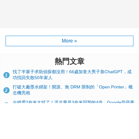
More »
熱門文章
找了半輩子求助偵探都沒用！66歲加拿大男子靠ChatGPT，成
1
功找回失散50年家人
打破大廠墨水綁架！開源、無 DRM 限制的「Open Printer」概
2
念機亮相
台積電2奈米太猛了！流片量是3奈米同期的4倍，Google與蘋果
3
搶首發、輝達與AMD排隊等產能
GitHub 狂攬 4 萬星！Headroom 開源工具幫開發者省下 70 萬
4
美元 API 費，Token 消耗暴降 92%
24GB 大容量來了！NVIDIA RTX 5070 Ti SUPER 爆料總整理：
5
規格、功耗、上市時間