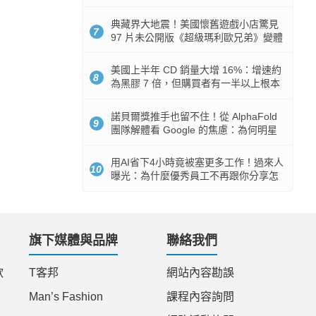
512GB 起跳
典藏界大地震！美國懷舊遊戲小店驚見
7
97 片未公開版《超級瑪利歐兄弟》變體
任天堂卡帶
美國上半年 CD 銷量大增 16%：增速約
8
為黑膠 7 倍，但購買者有一半以上根本
沒有播放器
諾貝爾獎推手也留不住！從 AlphaFold
9
團隊解體看 Google 的焦慮：為何明星
實驗室要為 Gemini 讓路？
用AI省下4小時竟被塞更多工作！過來人
10
曝光：為什麼優秀員工不再跟你分享怎
麼使用AI
旗下媒體與品牌
聯絡我們
款
T客邦
網站內容勘誤
Man’s Fashion
課程內容詢問