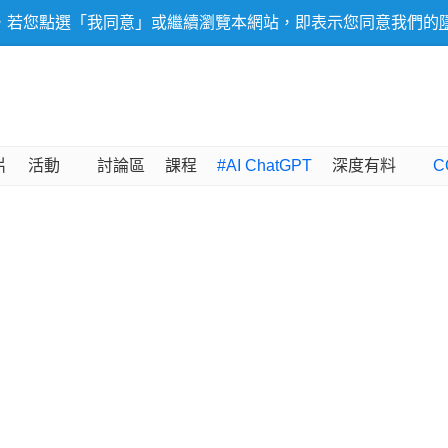
，若您點選「我同意」或繼續瀏覽本網站，即表示您同意我們的
片
活動
討論區
課程
#AI ChatGPT
深度有料
C