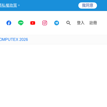
隱私權政策
。
我同意
登入
註冊
OMPUTEX 2026