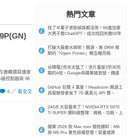
熱門文章
找了半輩子求助偵探都沒用！66歲加拿
1
大男子靠ChatGPT，成功找回失散50年
9P(GN)
家人
打破大廠墨水綁架！開源、無 DRM 限
2
制的「Open Printer」概念機亮相
台積電2奈米太猛了！流片量是3奈米同
3
腳！在連續讀寫速度
期的4倍，Google與蘋果搶首發、輝達
心級控制器與 96
與AMD排隊等產能
GitHub 狂攬 4 萬星！Headroom 開源工
4
4
看全文
具幫開發者省下 70 萬美元 API 費，
Token 消耗暴降 92%
24GB 大容量來了！NVIDIA RTX 5070
5
Ti SUPER 爆料總整理：規格、功耗、上
市時間
蘋果 2026 款 Mac mini 規格爆料：M6
6
與 M5 Pro 異色搭檔登場！容量或將