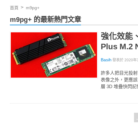
首頁
m9pg+
m9pg+ 的最新熱門文章
強化效能、更臻
Plus M.2
Basih
發表於
2020年
許多人把目光投射在 
表像之外，更應該注重
層 3D 堆疊快