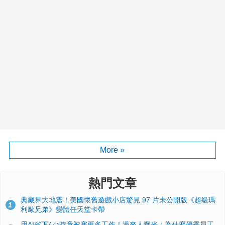
More »
熱門文章
典藏界大地震！美國懷舊遊戲小店驚見 97 片未公開版《超級瑪
1
利歐兄弟》變體任天堂卡帶
用AI省下4小時竟被塞更多工作！過來人曝光：為什麼優秀員工