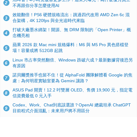
2
不再跟你分享怎麼使用AI
效能翻倍！PS6 硬體規格流出：跳過四代改用 AMD Zen 6c 混
3
合架構，4K 120fps 與全光追時代來臨
打破大廠墨水綁架！開源、無 DRM 限制的「Open Printer」概
4
念機亮相
蘋果 2026 款 Mac mini 規格爆料：M6 與 M5 Pro 異色搭檔登
5
場！容量或將 512GB 起跳
Linux 市占率突然翻倍、Windows 跌破六成？最新數據背後恐另
6
有原因
諾貝爾獎推手也留不住！從 AlphaFold 團隊解體看 Google 的焦
7
慮：為何明星實驗室要為 Gemini 讓路？
ASUS Pad 開賣！12.2 吋雙層 OLED、售價 19,900 元，指定電
8
信資費最低 0 元入手
Codex、Work、Chat到底該選誰？OpenAI 總裁坦承 ChatGPT
9
目前程式介面混亂：未來用戶將不用區分
手機真的能「一鍵自毀」！他靠這招讓海關查不到資料卻被告，
10
GrapheneOS開源隱私系統官方力挺