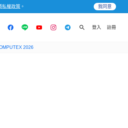
隱私權政策
。
我同意
登入
註冊
OMPUTEX 2026