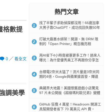
熱門文章
找了半輩子求助偵探都沒用！66歲加拿
1
大男子靠ChatGPT，成功找回失散50年
著畫格數提
家人
打破大廠墨水綁架！開源、無 DRM 限
2
制的「Open Printer」概念機亮相
用AI省下4小時竟被塞更多工作！過來人
3
0
看全文
曝光：為什麼優秀員工不再跟你分享怎
麼使用AI
台積電2奈米太猛了！流片量是3奈米同
4
期的4倍，Google與蘋果搶首發、輝達
與AMD排隊等產能
典藏界大地震！美國懷舊遊戲小店驚見
5
別強調美學
97 片未公開版《超級瑪利歐兄弟》變體
任天堂卡帶
GitHub 狂攬 4 萬星！Headroom 開源工
6
具幫開發者省下 70 萬美元 API 費，