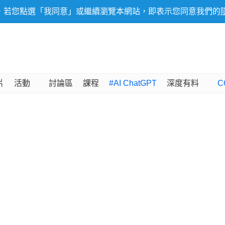
，若您點選「我同意」或繼續瀏覽本網站，即表示您同意我們的
片
活動
討論區
課程
#AI ChatGPT
深度有料
C