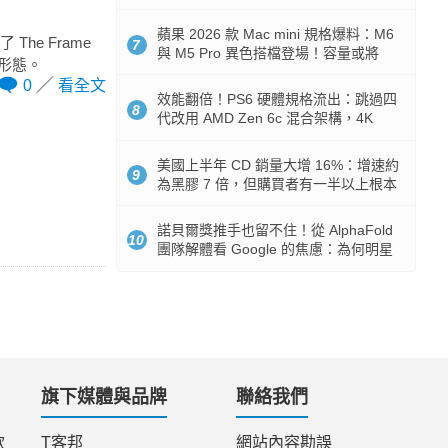
Token 消耗暴降 92%
蘋果 2026 款 Mac mini 規格爆料：M6
he Frame
7
與 M5 Pro 異色搭檔登場！容量或將
活形態。
512GB 起跳
0
看全文
效能翻倍！PS6 硬體規格流出：跳過四
8
代改用 AMD Zen 6c 混合架構，4K
120fps 與全光追時代來臨
美國上半年 CD 銷量大增 16%：增速約
9
為黑膠 7 倍，但購買者有一半以上根本
沒有播放器
諾貝爾獎推手也留不住！從 AlphaFold
10
團隊解體看 Google 的焦慮：為何明星
實驗室要為 Gemini 讓路？
旗下媒體與品牌
聯絡我們
款
T客邦
網站內容勘誤