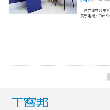
小治
發表於
2020年4
上週才剛在台開賣旗艦
美學電視、The S