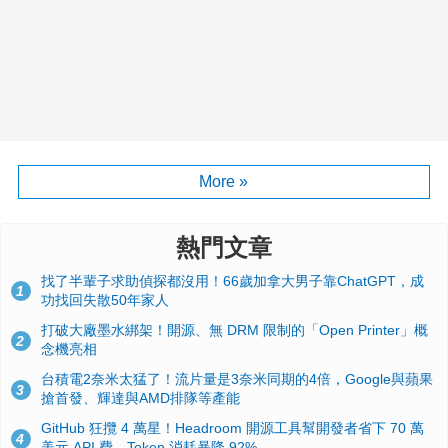
More »
熱門文章
找了半輩子求助偵探都沒用！66歲加拿大男子靠ChatGPT，成
1
功找回失散50年家人
打破大廠墨水綁架！開源、無 DRM 限制的「Open Printer」概
2
念機亮相
台積電2奈米太猛了！流片量是3奈米同期的4倍，Google與蘋果
3
搶首發、輝達與AMD排隊等產能
GitHub 狂攬 4 萬星！Headroom 開源工具幫開發者省下 70 萬
4
美元 API 費，Token 消耗暴降 92%