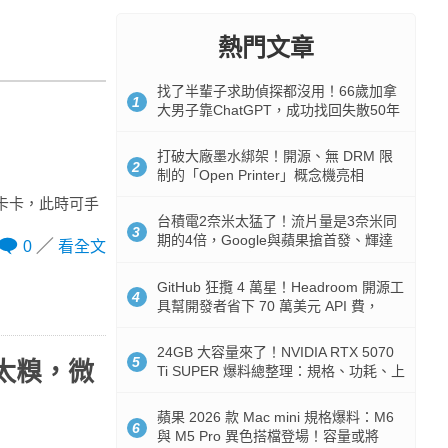
熱門文章
找了半輩子求助偵探都沒用！66歲加拿
1
大男子靠ChatGPT，成功找回失散50年
家人
打破大廠墨水綁架！開源、無 DRM 限
2
制的「Open Printer」概念機亮相
成電腦卡卡，此時可手
台積電2奈米太猛了！流片量是3奈米同
3
期的4倍，Google與蘋果搶首發、輝達
0
看全文
與AMD排隊等產能
GitHub 狂攬 4 萬星！Headroom 開源工
4
具幫開發者省下 70 萬美元 API 費，
Token 消耗暴降 92%
24GB 大容量來了！NVIDIA RTX 5070
5
毒太糗，微
Ti SUPER 爆料總整理：規格、功耗、上
市時間
蘋果 2026 款 Mac mini 規格爆料：M6
6
與 M5 Pro 異色搭檔登場！容量或將