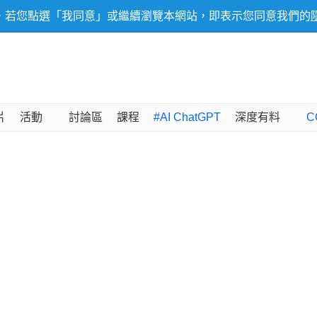
，若您點選「我同意」或繼續瀏覽本網站，即表示您同意我們的
片
活動
討論區
課程
#AI ChatGPT
深度有料
C