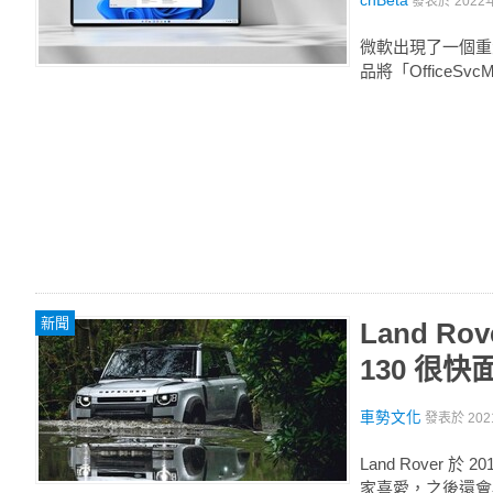
cnBeta
發表於
2022
微軟出現了一個重大
品將「OfficeS
新聞
Land Ro
130 很快
車勢文化
發表於
202
Land Rover
家喜愛，之後還會再堆