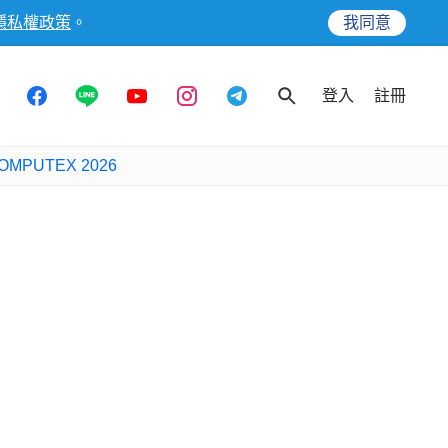
隱私權政策
。
我同意
登入
註冊
OMPUTEX 2026