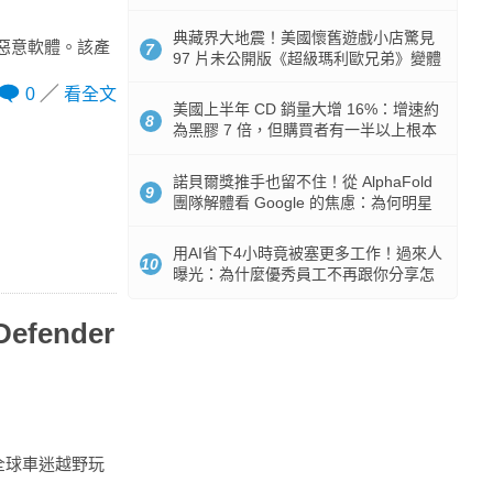
512GB 起跳
典藏界大地震！美國懷舊遊戲小店驚見
為惡意軟體。該產
7
97 片未公開版《超級瑪利歐兄弟》變體
任天堂卡帶
0
看全文
美國上半年 CD 銷量大增 16%：增速約
8
為黑膠 7 倍，但購買者有一半以上根本
沒有播放器
諾貝爾獎推手也留不住！從 AlphaFold
9
團隊解體看 Google 的焦慮：為何明星
實驗室要為 Gemini 讓路？
用AI省下4小時竟被塞更多工作！過來人
10
曝光：為什麼優秀員工不再跟你分享怎
麼使用AI
efender
身受全球車迷越野玩