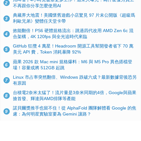
2
不再跟你分享怎麼使用AI
典藏界大地震！美國懷舊遊戲小店驚見 97 片未公開版《超級瑪
3
利歐兄弟》變體任天堂卡帶
效能翻倍！PS6 硬體規格流出：跳過四代改用 AMD Zen 6c 混
4
合架構，4K 120fps 與全光追時代來臨
GitHub 狂攬 4 萬星！Headroom 開源工具幫開發者省下 70 萬
5
美元 API 費，Token 消耗暴降 92%
蘋果 2026 款 Mac mini 規格爆料：M6 與 M5 Pro 異色搭檔登
6
場！容量或將 512GB 起跳
Linux 市占率突然翻倍、Windows 跌破六成？最新數據背後恐另
7
有原因
台積電2奈米太猛了！流片量是3奈米同期的4倍，Google與蘋果
8
搶首發、輝達與AMD排隊等產能
諾貝爾獎推手也留不住！從 AlphaFold 團隊解體看 Google 的焦
9
慮：為何明星實驗室要為 Gemini 讓路？
ASUS Pad 開賣！12.2 吋雙層 OLED、售價 19,900 元，指定電
10
信資費最低 0 元入手