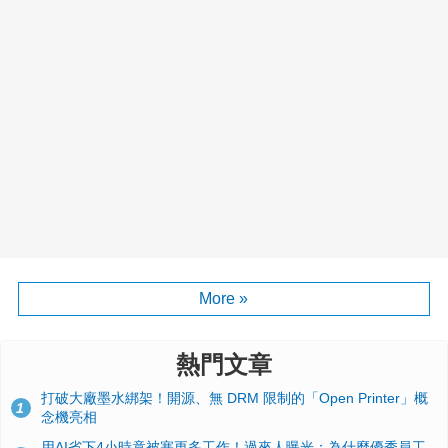
More »
熱門文章
打破大廠墨水綁架！開源、無 DRM 限制的「Open Printer」概
1
念機亮相
用AI省下4小時竟被塞更多工作！過來人曝光：為什麼優秀員工