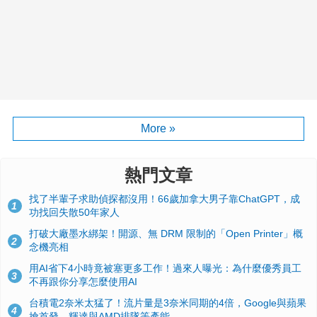
More »
熱門文章
找了半輩子求助偵探都沒用！66歲加拿大男子靠ChatGPT，成
1
功找回失散50年家人
打破大廠墨水綁架！開源、無 DRM 限制的「Open Printer」概
2
念機亮相
用AI省下4小時竟被塞更多工作！過來人曝光：為什麼優秀員工
3
不再跟你分享怎麼使用AI
台積電2奈米太猛了！流片量是3奈米同期的4倍，Google與蘋果
4
搶首發、輝達與AMD排隊等產能