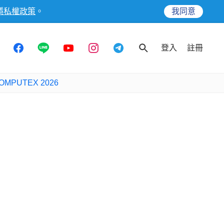
隱私權政策
。
我同意
登入
註冊
OMPUTEX 2026