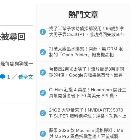
熱門文章
找了半輩子求助偵探都沒用！66歲加拿
1
大男子靠ChatGPT，成功找回失散50年
快被尋回
家人
打破大廠墨水綁架！開源、無 DRM 限
2
制的「Open Printer」概念機亮相
，是每隻狗狗獨一
台積電2奈米太猛了！流片量是3奈米同
3
期的4倍，Google與蘋果搶首發、輝達
1
看全文
與AMD排隊等產能
GitHub 狂攬 4 萬星！Headroom 開源工
4
具幫開發者省下 70 萬美元 API 費，
Token 消耗暴降 92%
24GB 大容量來了！NVIDIA RTX 5070
5
Ti SUPER 爆料總整理：規格、功耗、上
市時間
蘋果 2026 款 Mac mini 規格爆料：M6
6
與 M5 Pro 異色搭檔登場！容量或將